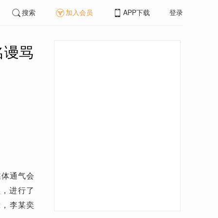
搜索
加入会员
APP下载
登录
名谩骂
媒体通气会
员，进行了
示，李某奕