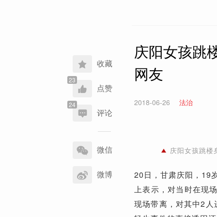
庆阳女孩跳楼
收藏
网友
点赞
2018-06-26
法治
评论
分
享
微信
庆阳女孩跳楼
到
微博
20日，甘肃庆阳，1
上表示，对当时在现
现场带离，对其中2人