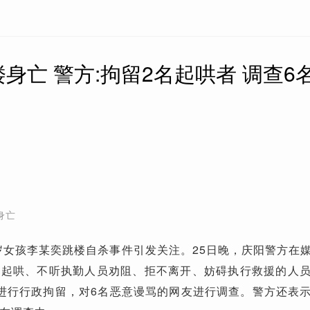
身亡 警方:拘留2名起哄者 调查6
身亡
9岁女孩李某奕跳楼自杀事件引发关注。25日晚，庆阳警方在
场起哄、不听执勤人员劝阻、拒不离开、妨碍执行救援的人
进行行政拘留，对6名恶意谩骂的网友进行调查。警方还表