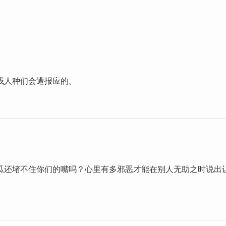
贱人种们会遭报应的。
瓜还堵不住你们的嘴吗？心里有多邪恶才能在别人无助之时说出