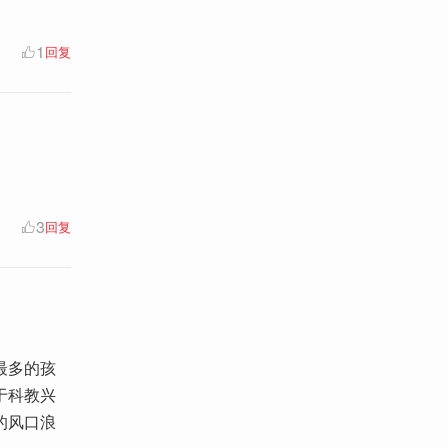
1
回复
3
回复
最多的孩
于科教兴
的风口浪