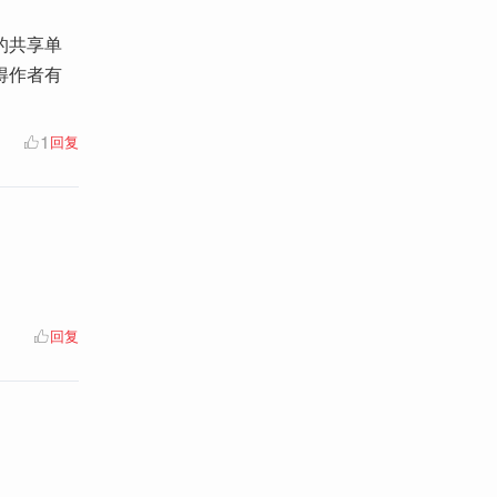
的共享单
得作者有
1
回复
回复