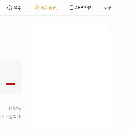
搜索
加入会员
APP下载
登录
赖智铖
编辑：温翠玲