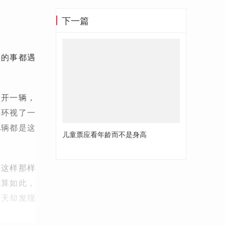
下一篇
怪的事都遇
扫开一辆，
心环视了一
几辆都是这
儿童票应看年龄而不是身高
有这样那样
就算如此，
半天却发现