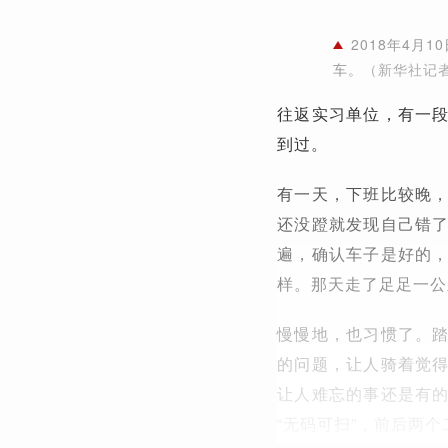
2018年4
车。
（新华社记者
往返实习单位，有一
到过。
有一天，下班比较晚
还没蹬就发现自己错
遍，确认车子是好的
样。那天走了足足一公
慢慢地，也习惯了。
的问题，让人骑着觉
让人难忘的事还是有
“无码可扫”，前后两