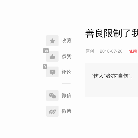
善良限制了我
收藏
原创
2018-07-20
hi,
点赞
评论
“伤人”者亦“自伤”。
分
享
微信
到
微博