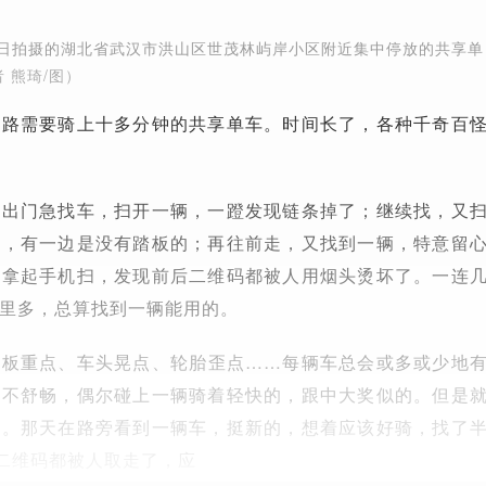
月10日拍摄的湖北省武汉市洪山区世茂林屿岸小区附近集中停放的共享单
 熊琦/图）
段路需要骑上十多分钟的共享单车。时间长了，各种千奇百
，出门急找车，扫开一辆，一蹬发现链条掉了；继续找，又
了，有一边是没有踏板的；再往前走，又找到一辆，特意留
，拿起手机扫，发现前后二维码都被人用烟头烫坏了。一连
里多，总算找到一辆能用的。
踏板重点、车头晃点、轮胎歪点……每辆车总会或多或少地
得不舒畅，偶尔碰上一辆骑着轻快的，跟中大奖似的。但是
的。那天在路旁看到一辆车，挺新的，想着应该好骑，找了
个二维码都被人取走了，应