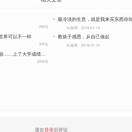
最冷淡的生意，就是我来买东西你
机
3评论
hi,南周
2019-01-14
世界可以不一样
教孩子感恩，从自己做起
3评论
hi,南周
2018-07-10
崩……上了大学成绩还
20评论
请在
登录
后评论