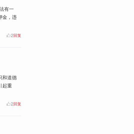
办法有一
押金，违
2
回复
识和道德
引起重
2
回复