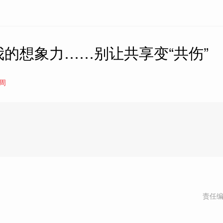
的想象力……别让共享变“共伤”
南周
责任