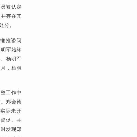
人员被认定
，并存在其
职处分。
慵懒推诿问
杨明军始终
金。杨明军
1月，杨明
调整工作中
作。郑会德
作实际未开
行督促。县
同时发现郑