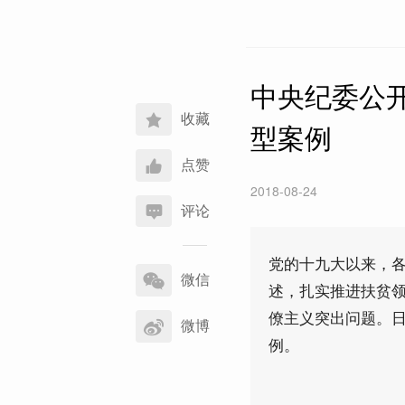
中央纪委公
收藏
型案例
点赞
2018-08-24
评论
分
党的十九大以来，
享
微信
述，扎实推进扶贫
到
僚主义突出问题。
微博
例。