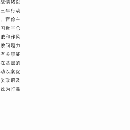
厌战情绪以
战三年行动
义、官僚主
以习近平总
腐败和作风
腐败问题力
、有关职能
露在基层的
推动以案促
党委政府及
成效为打赢