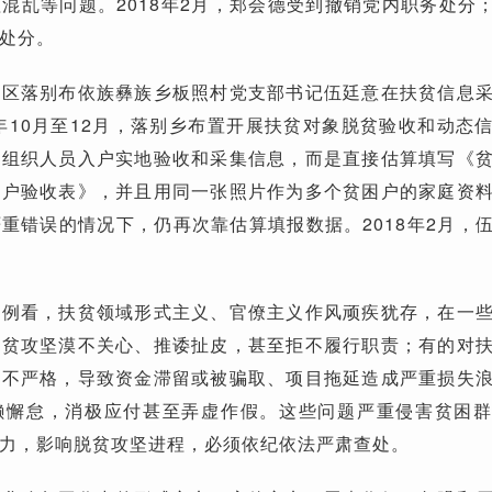
混乱等问题。2018年2月，郑会德受到撤销党内职务处分；2
处分。
特区落别布依族彝族乡板照村党支部书记伍廷意在扶贫信息
7年10月至12月，落别乡布置开展扶贫对象脱贫验收和动态
求组织人员入户实地验收和采集信息，而是直接估算填写《
困户验收表》，并且用同一张照片作为多个贫困户的家庭资
重错误的情况下，仍再次靠估算填报数据。2018年2月，
案例看，扶贫领域形式主义、官僚主义作风顽疾犹存，在一
脱贫攻坚漠不关心、推诿扯皮，甚至拒不履行职责；有的对
管不严格，导致资金滞留或被骗取、项目拖延造成严重损失
懒懈怠，消极应付甚至弄虚作假。这些问题严重侵害贫困
力，影响脱贫攻坚进程，必须依纪依法严肃查处。