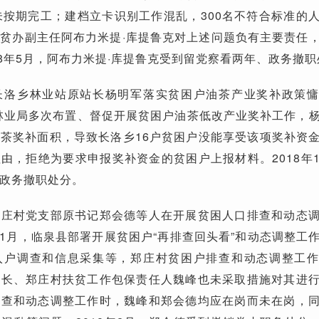
未按期完工；建档立卡识别工作混乱，300名不符合标准的
贫办副主任阿布力米提·库提鲁克对上述问题负有主要责任
18年5月，阿布力米提·库提鲁克受到留党察看两年、政务撤
长洛乡林业站原站长杨明军落实贫困户油茶产业奖补政策
区林业局多次布置、督促开展贫困户油茶低改产业奖补工作，
茶奖补面积，导致长洛乡16户贫困户没能享受该项奖补资
由，拒绝为要求申报奖补资金的贫困户上报材料。2018年
政务撤职处分。
郑庄村党支部原书记郑会德等人在开展贫困人口排查和动态
年11月，临泉县部署开展贫困户“再排查回头看”和动态调整工
入户调查和信息采集等，郑庄村贫困户排查和动态调整工
所长、郑庄村扶贫工作包保责任人魏峰也未采取措施对其进
排查和动态调整工作时，魏峰和郑会德均应在岗而未在岗，