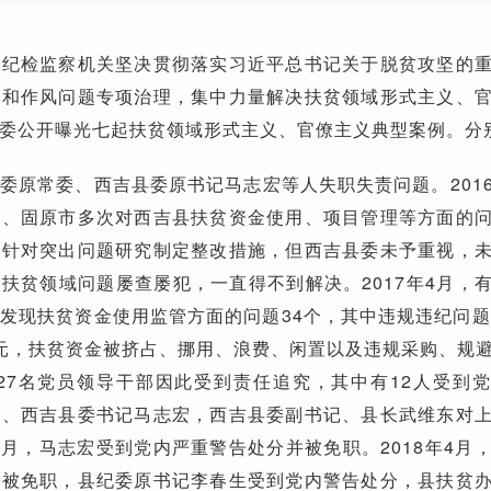
级纪检监察机关坚决贯彻落实习近平总书记关于脱贫攻坚的
败和作风问题专项治理，集中力量解决扶贫领域形式主义、
委公开曝光七起扶贫领域形式主义、官僚主义典型案例。分
委原常委、西吉县委原书记马志宏等人失职失责问题。201
区、固原市多次对西吉县扶贫资金使用、项目管理等方面的
委针对突出问题研究制定整改措施，但西吉县委未予重视，
扶贫领域问题屡查屡犯，一直得不到解决。2017年4月，
发现扶贫资金使用监管方面的问题34个，其中违规违纪问题
元，扶贫资金被挤占、挪用、浪费、闲置以及违规采购、规
27名党员领导干部因此受到责任追究，其中有12人受到
委、西吉县委书记马志宏，西吉县委副书记、县长武维东对
年8月，马志宏受到党内严重警告处分并被免职。2018年4月
并被免职，县纪委原书记李春生受到党内警告处分，县扶贫