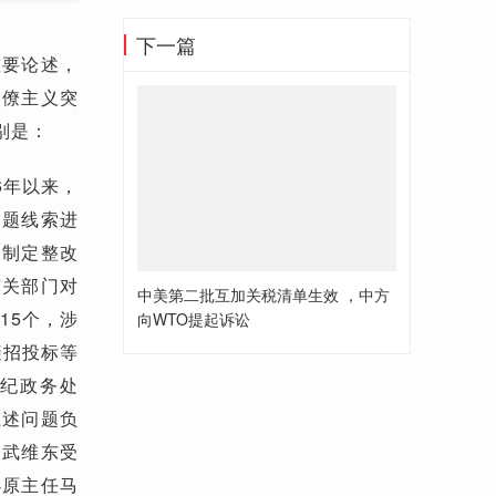
下一篇
重要论述，
官僚主义突
别是：
6年以来，
问题线索进
未制定整改
有关部门对
中美第二批互加关税清单生效 ，中方
15个，涉
向WTO提起诉讼
避招投标等
党纪政务处
上述问题负
，武维东受
办原主任马