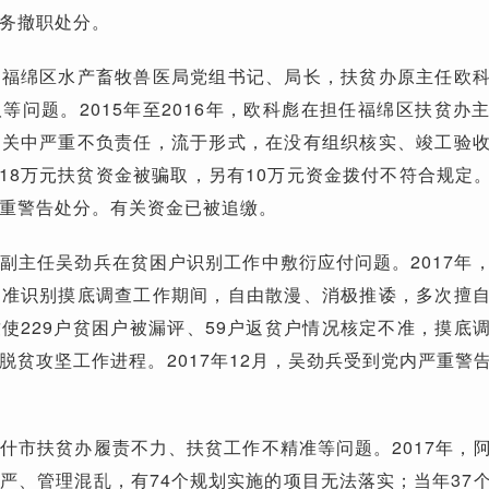
务撤职处分。
市福绵区水产畜牧兽医局党组书记、局长，扶贫办原主任欧
等问题。2015年至2016年，欧科彪在担任福绵区扶贫办
把关中严重不负责任，流于形式，在没有组织核实、竣工验
18万元扶贫资金被骗取，另有10万元资金拨付不符合规定。2
重警告处分。有关资金已被追缴。
副主任吴劲兵在贫困户识别工作中敷衍应付问题。2017年
精准识别摸底调查工作期间，自由散漫、消极推诿，多次擅
使229户贫困户被漏评、59户返贫户情况核定不准，摸底
脱贫攻坚工作进程。2017年12月，吴劲兵受到党内严重警
什市扶贫办履责不力、扶贫工作不精准等问题。2017年，
严、管理混乱，有74个规划实施的项目无法落实；当年37