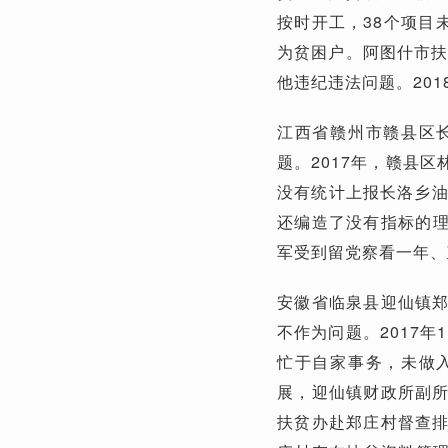
按时开工，38个项目
为贫困户。阿图什市扶
他违纪违法问题。20
江西省赣州市赣县区
题。2017年，赣县
没有统计上报长洛乡油
还编造了没有指标的理
军受到留党察看一年、
安徽省临泉县迎仙镇
不作为问题。2017
忙于自家事务，未做
展，迎仙镇财政所副
扶贫办赴郑庄村督查