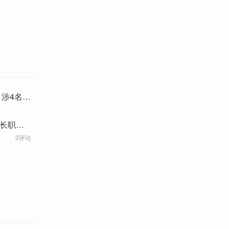
 涉4名中
组长职务
3评论