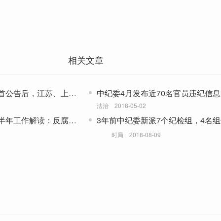
相关文章
首公告后，江苏、上海
中纪委4月发布近70名官员违纪信息
管干部
法治
2018-05-02
半年工作解读：反腐更
3年前中纪委新派7个纪检组，4名
已变动
时局
2018-08-09