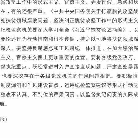
脱贫攻坚工作中的形式主义、官僚主义、弄虚作假、急躁和
存在，有的还很严重。《中共中央国务院关于打赢脱贫攻坚
查处扶贫领域腐败问题，坚决纠正脱贫攻坚工作中的形式主
级纪检监察机关要深入学习领会《习近平扶贫论述摘编》，
重要论述作为行动指南和根本遵循，持之以恒地将扶贫领域
向深入。要坚持反腐惩恶和正风肃纪一体推进，在加大惩治
式主义、官僚主义摆上更加重要的位置。要将各级党委政府
监督执纪重点，既经常进村入户直接发现问题，严肃查处暴
，也要深挖存在于各级党政机关的作风问题根源。要积极
现制度漏洞和作风建设盲点，运用纪检监察建议等形式推动
对整改不认真、不到位的严肃问责，以监督执纪问责的实际
航。
报）