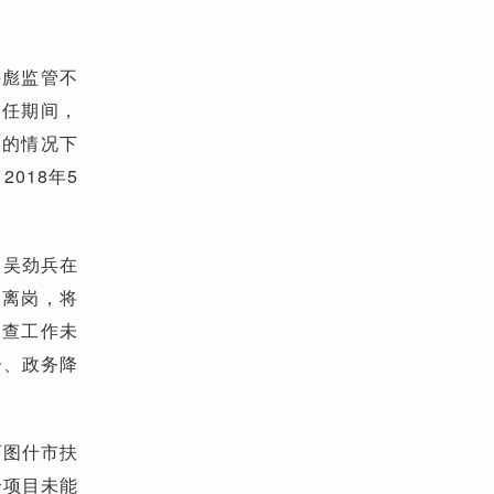
科彪监管不
主任期间，
收的情况下
018年5
，吴劲兵在
自离岗，将
调查工作未
告、政务降
阿图什市扶
个项目未能