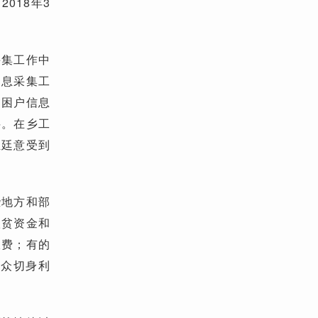
018年3
采集工作中
信息采集工
贫困户信息
料。在乡工
伍廷意受到
些地方和部
扶贫资金和
浪费；有的
群众切身利