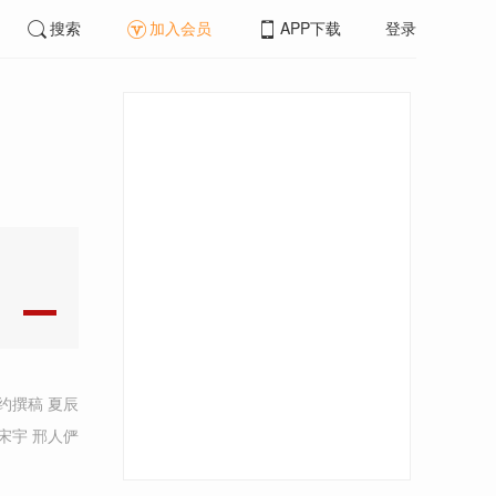
搜索
加入会员
APP下载
登录
约撰稿 夏辰
宋宇 邢人俨