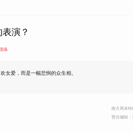
的表演？
现场
男欢女爱，而是一幅悲悯的众生相。
南方周末特
责任编辑：