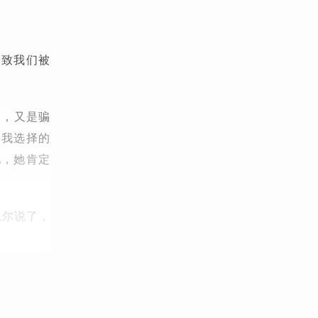
导致我们被
。
大，又是骗
，我选择的
吧，她肯定
凯尔说了，