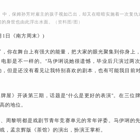
》中，保姆孙芳对雇主的孩子视如己出，却又在暗暗实施着一次复仇
坷的身世也由此浮出水面。
（资料图/图）
1月1日《南方周末》)
了，你在舞台上有强大的能量，把大家的眼光聚集到你身上
、电影是不一样的。”马伊琍说她很遗憾，毕业后只演过两
动，但是还没有看见让我特别喜欢的剧本，也有可能我目前
牌屋》开谈第三期，话题是“什么是更好的表演”。在三位
高的地位。
航、周黎明都是戏剧节青年竞赛单元的常年评委。马伊琍的
戏，孟京辉版《茶馆》的演出，扮演王掌柜。