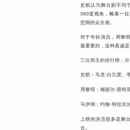
史航认为舞台剧不同
360度视角，帷幕一
悲悯的众生相。
对于年轻演员，周黎明
最重要的，这种真诚是
三位局主的排行榜，分
史航：马龙·白兰度、
周黎明：梅丽尔·斯特
马伊琍：约翰·特拉沃
上榜的演员很多是舞台
台。