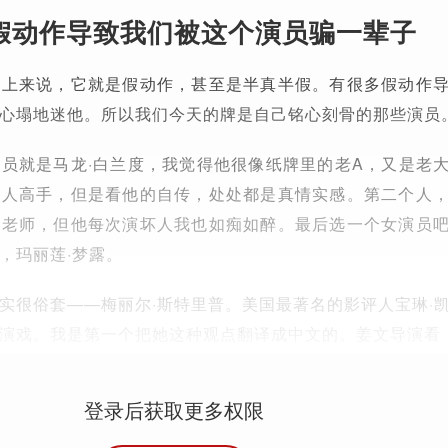
假动作导致我们被这个演员骗一辈子
度上来说，它就是假动作，甚至是半真半假。有很多假动作
心塌地迷他。所以我们今天的牌是自己铭心刻骨的那些演员
员就是马龙·白兰度，我觉得他很像纸牌里的老A，又是老
骗人高手，但是看他的自传，处处都是真情实感。第二个人
健老师，但他每次演坏人我也如痴如醉。最后选一个女演员
，玛丽莲·梦露。
实很俗套——梅丽尔·斯特里普。美国最著名的影评人宝琳·
演戏。我是第一个把她这种观点翻译成中文的。姜文导演看
登录后获取更多权限