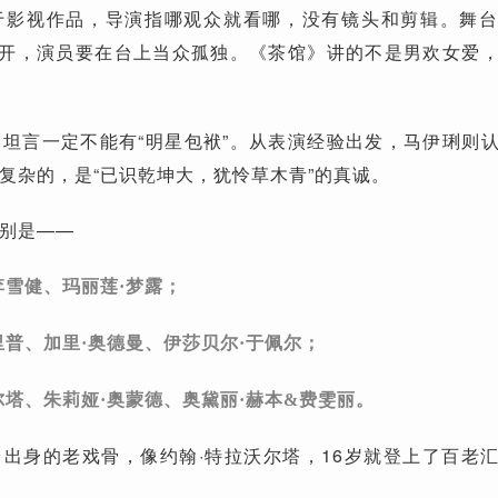
于影视作品，导演指哪观众就看哪，没有镜头和剪辑。舞
拉开，演员要在台上当众孤独。《茶馆》讲的不是男欢女爱
坦言一定不能有“明星包袱”。从表演经验出发，马伊琍则
复杂的，是“已识乾坤大，犹怜草木青”的真诚。
别是——
李雪健、玛丽莲·梦露；
里普、加里·奥德曼、伊莎贝尔·于佩尔；
尔塔、朱莉娅·奥蒙德、奥黛丽·赫本&费雯丽。
出身的老戏骨，像约翰·特拉沃尔塔，16岁就登上了百老