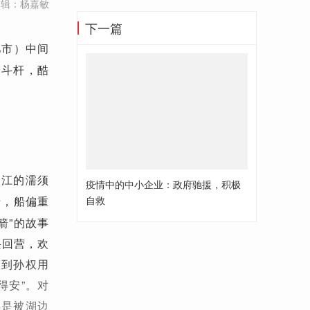
编辑：杨嘉敏
下一篇
）中间
肥市
的斗杆，酷
入江的濡须
疫情中的中小企业：政府驰援，积极
船，船偏重
自救
箭”的故事
兴回营，欢
收到孙权用
得安”。对
操是被湖边