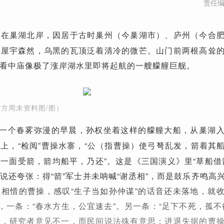
责任
落在巢湖北岸，因居于古时巢州（
）、庐州（
今巢湖市
今合
，屋宇森然，乌黑的瓦顶泛着清冷的微芒。山门前两根高耸
看中庙像极了涨岸湖水里即将起航的一艘艨艟巨舰。
南方周末资料图/图）
一个春雾弥漫的早晨，孙权坐着这样的艨艟大船，从巢湖
上，“检阅”曹操水寨，“公（
）使弓弩乱发，箭着其
指曹操
一面受箭，箭均船平，乃还”。这是《三国演义》里“草船借
说还夸张：得“箭”军士并未呐喊“谢丞相”，而是鼓乐齐鸣高
相惜的曹操，感叹“生子当如孙仲谋”的话音还未落地，就
”，一条：“春水方生，公宜速去”。另一条：“足下不死，孤不
读，研究者意见不一，而民间说法殊有意思：进退失据的曹