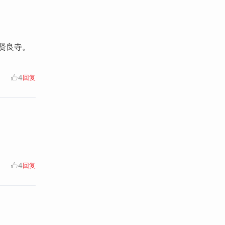
贤良寺。
4
回复
4
回复