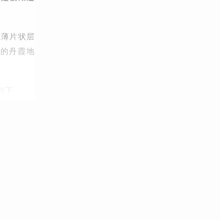
或薄片状层
山的丹霞地
的下