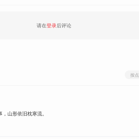
请在
登录
后评论
按点
事，山形依旧枕寒流。