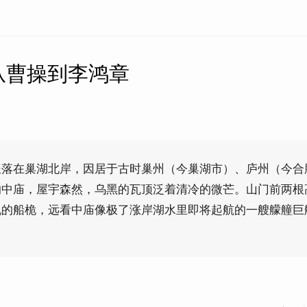
从曹操到李鸿章
坐落在巢湖北岸，因居于古时巢州（今巢湖市）、庐州（今合
的中庙，屋宇森然，乌黑的瓦顶泛着清冷的微芒。山门前两根
帆的船桅，远看中庙像极了涨岸湖水里即将起航的一艘艨艟巨