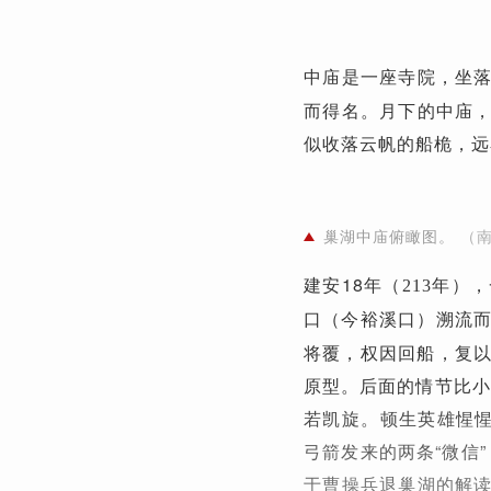
中庙是一座寺院，坐
而得名。月下的中庙
似收落云帆的船桅，远
巢湖中庙俯瞰图。
（
建安18年（
），
213年
口（
）溯流而
今裕溪口
将覆，权因回船，复以
原型。后面的情节比小
若凯旋。顿生英雄惺惺
弓箭发来的两条“微信
于曹操兵退巢湖的解