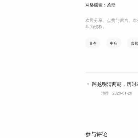
网络编辑：柔翡
欢迎分享、点赞与留言。本
即为侵权。
巢湖
中庙
曹
跨越明清两朝，历时
塔的传奇
地理
2020-01-20
参与评论