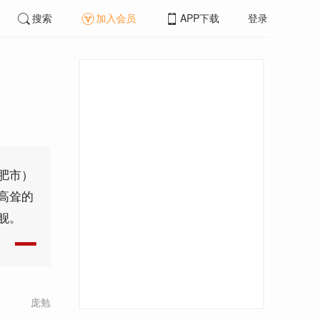
搜索
加入会员
APP下载
登录
肥市）
高耸的
舰。
庞勉