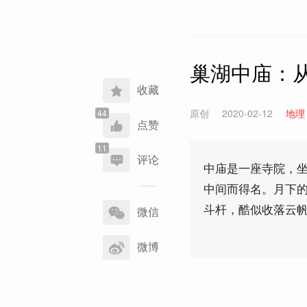
巢湖中庙：
收藏
原创
2020-02-12
地理
点赞
评论
中庙是一座寺院，
中间而得名。月下
分
斗杆，酷似收落云
享
微信
到
微博