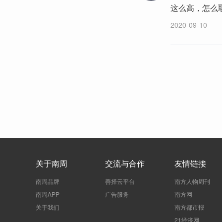
这么高，怎么
2020-09-10
关于南周
交流与合作
友情链接
南周品牌
善择云平台
南方人物周刊
南周APP
广告服务
南方网
关于我们
南方都市报
21经济网