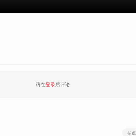
请在
登录
后评论
按点