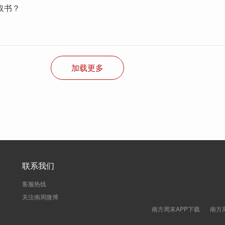
取书？
加载更多
联系我们
客服热线
关注南周微博
南方周末APP下载
南方