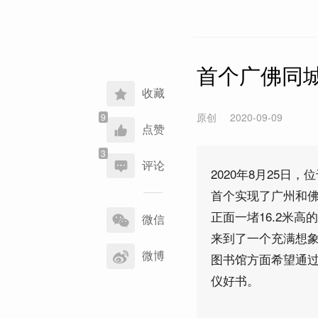
首个广佛同
收藏
原创
2020-09-09
点赞
评论
2020年8月25
首个实现了广州和
分
正面一堵16.2米
享
微信
到
来到了一个充满想
微博
图书馆方面希望通
仪好书。