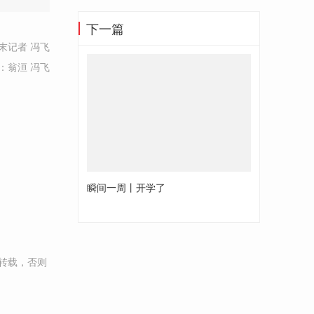
下一篇
末记者 冯飞
：翁洹 冯飞
瞬间一周丨开学了
转载，否则