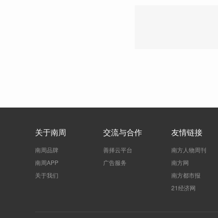
关于南周
交流与合作
友情链接
南周品牌
善择云平台
南方人物周刊
南周APP
广告服务
南方网
关于我们
南方都市报
21经济网