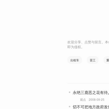
欢迎分享、点赞与留言。本
即为侵权。
出租车
罢工
永绝三鹿恶之花有待
观点
2008-09-25
切不可把地方政府发