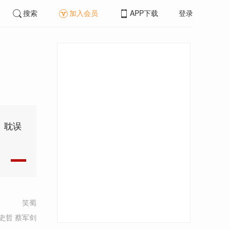
搜索
加入会员
APP下载
登录
、耽误
笑蜀
史哲 蔡军剑