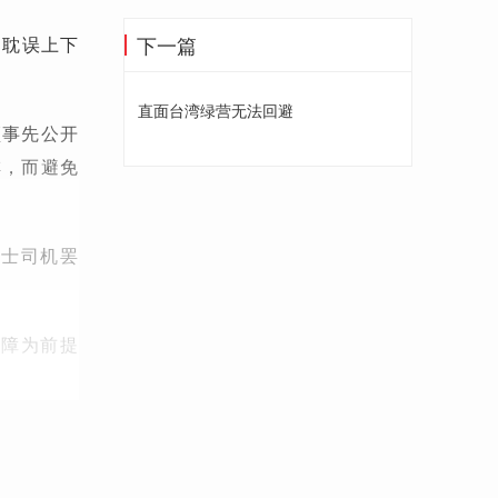
下一篇
、耽误上下
直面台湾绿营无法回避
须事先公开
排，而避免
的士司机罢
。
保障为前提