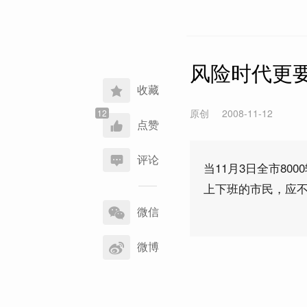
风险时代更
收藏
原创
2008-11-12
点赞
评论
当11月3日全市8
上下班的市民，应
分
享
微信
到
微博