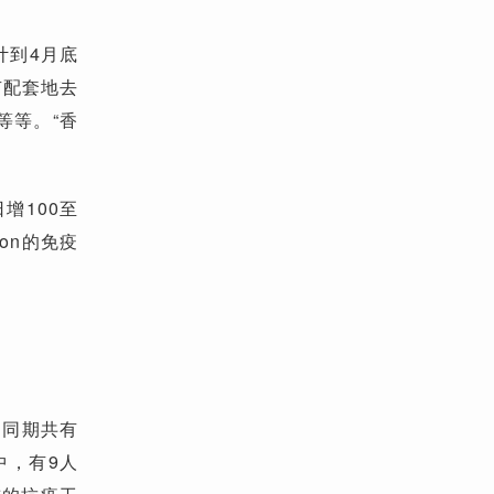
计到4月底
有配套地去
等等。“香
增100至
on的免疫
；同期共有
中，有9人