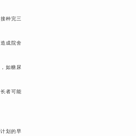
有接种完三
易造成院舍
病，如糖尿
些长者可能
种计划的早