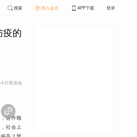
搜索
加入会员
APP下载
登录
防疫的
 今日香港地
疗，运作顺
企，社会上
何偏高？暂