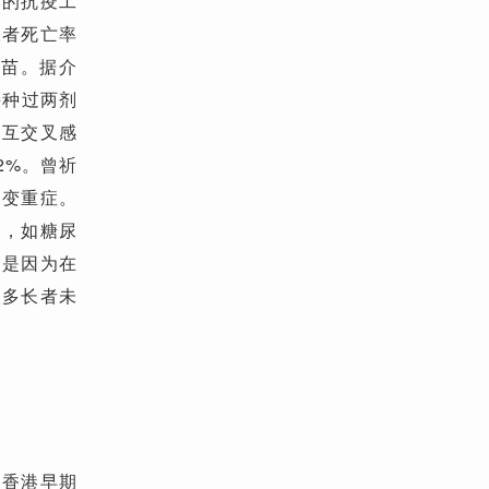
前的抗疫工
长者死亡率
疫苗。据介
接种过两剂
相互交叉感
2%。曾祈
速变重症。
病，如糖尿
四是因为在
很多长者未
，香港早期