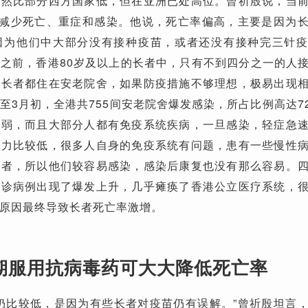
虽然比部分西方国家低，但在亚洲已处高位。曾祈殷说，当
即减少死亡、重症和感染。他说，死亡率偏高，主要是因为
因为他们中大部分没有接种疫苗，或者还没有接种完三针
之前，香港80岁及以上的长者中，只有不到四分之一的人
分长者都住在安老院舍，如果防疫措施不够理想，极易出现
至3月初，全港共755间安老院舍爆发感染，所占比例高达7
力弱，而且大部分人都有免疫系统疾病，一旦感染，轻症急
能力比较低，很多人自身的免疫系统有问题，患有一些慢性
症者，所以他们较容易感染，感染后康复也没有那么容易。
确诊病例出现了爆发上升，几乎瘫痪了香港公立医疗系统，
原因最终导致长者死亡率激增。
期服用抗病毒药可大大降低死亡率
仍比较低，是因为有些长者对疫苗仍有误解。”曾祈殷坦言