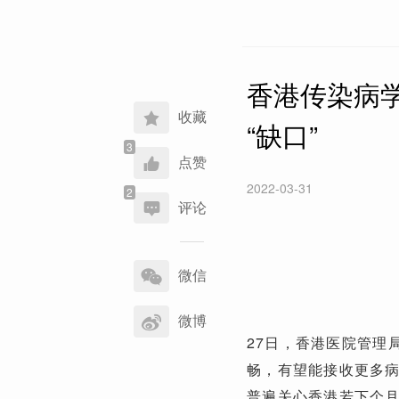
香港传染病
收藏
“缺口”
点赞
2022-03-31
评论
分
享
微信
到
微博
27日，香港医院管理
畅，有望能接收更多
普遍关心香港若下个