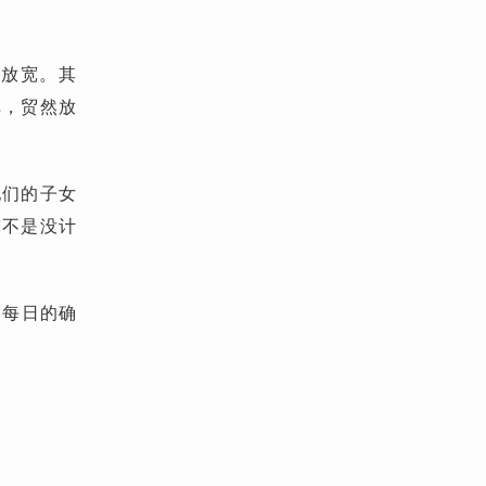
会放宽。其
弹，贸然放
他们的子女
宽不是没计
，每日的确