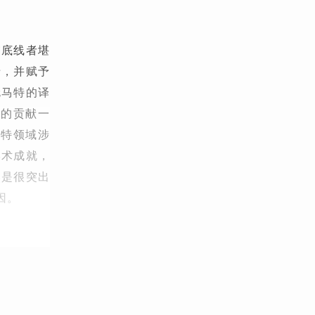
守底线者堪
卡，并赋予
伦马特的译
上的贡献一
希特领域涉
学术成就，
然是很突出
因。