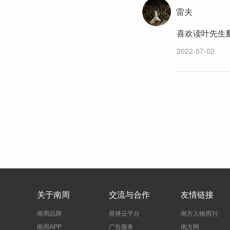
雷夫
喜欢读叶先生
2022-07-02
关于南周
交流与合作
友情链接
南周品牌
善择云平台
南方人物周刊
南周APP
广告服务
南方网