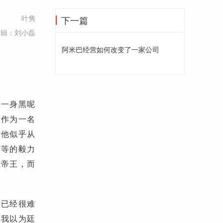
叶隽
下一篇
编辑：刘小磊
阿米巴经营如何改变了一家公司
，一身黑呢
。作为一名
，他似乎从
何等的毅力
雄帝王，而
实已经很难
，我以为廷