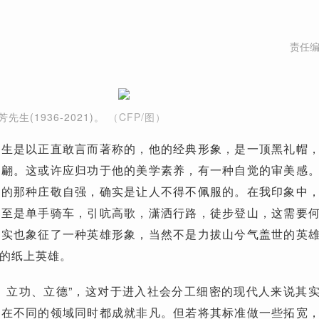
责任
生(1936-2021)。
（CFP/图）
先生是以正直敢言而著称的，他的经典形象，是一顶黑礼帽
翩翩。这或许应归功于他的美学素养，有一种自觉的审美感
来的那种庄敬自强，确实是让人不得不佩服的。在我印象中
甚至是单手骑车，引吭高歌，潇洒行路，徒步登山，这需要
其实也象征了一种英雄形象，当然不是力拔山兮气盖世的英
的纸上英雄。
、立功、立德”，这对于进入社会分工细密的现代人来说其
难在不同的领域同时都成就非凡。但若将其标准做一些拓宽