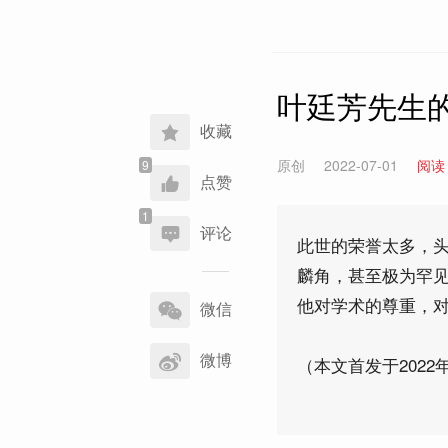
叶廷芳先生
收藏
原创
2022-07-01
阅读
点赞
评论
此世的荣誉太多，
麟角，甚至极为罕见
分
他对学术的尊重，
享
微信
到
微博
（本文首发于2022