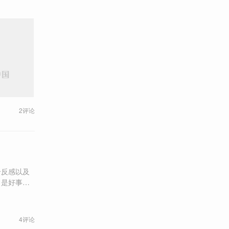
2评论
合反感以及
，是好事还
4评论