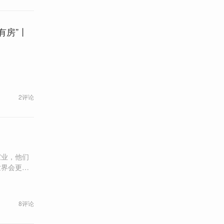
有房”丨
2评论
家业，他们
世界会更开
二代们还会
8评论