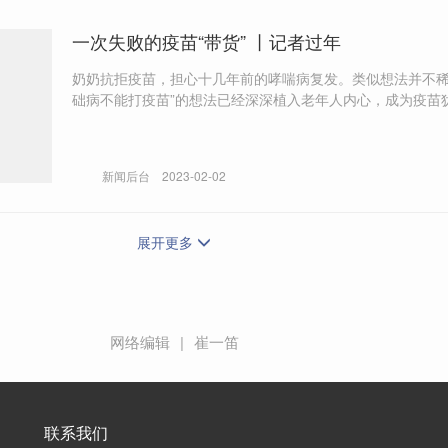
一次失败的疫苗“带货” 丨记者过年
奶奶抗拒疫苗，担心十几年前的哮喘病复发。类似想法并不稀
础病不能打疫苗”的想法已经深深植入老年人内心，成为疫苗
最大来源。 我小心翼翼地同奶奶讲，自己如何在医院目睹3名老年新冠
感染者相继离世。这是作为一个疏于探望的孙子，对科学进
后尝试。但科学的实证性难以越过老人经验世界的壁垒，比
新闻后台
2023-02-02
家论调，老人自然更愿意相信自己亲眼所见。
展开更多
网络编辑
|
崔一笛
联系我们