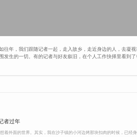
如往年，我们跟随记者一起，走入故乡，走近身边的人，去凝视
围发生的一切。有的记者与好友叙旧，在个人工作抉择里看到了
村庄，记录下村庄从病愈到恢复生机的过程。春节给了所有人一
忽视的人和事。你会发现，我们身边的每一个人，我们身边的每
好凝视一次，再好好倾听一次。
记者过年
想着外面的世界。其实，我在沙子镇的小河边烤那块扣肉的时候，已经身