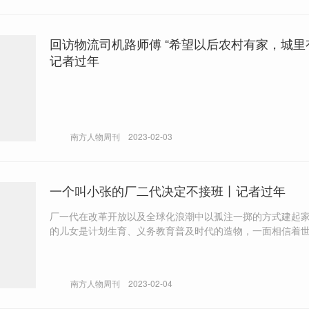
回访物流司机路师傅 “希望以后农村有家，城里
记者过年
南方人物周刊
2023-02-03
一个叫小张的厂二代决定不接班丨记者过年
厂一代在改革开放以及全球化浪潮中以孤注一掷的方式建起
的儿女是计划生育、义务教育普及时代的造物，一面相信着
放、包容、和平，一面却在青壮年时期遭遇历史的回环。厂
选择和父辈一样的生存方式吗？
南方人物周刊
2023-02-04