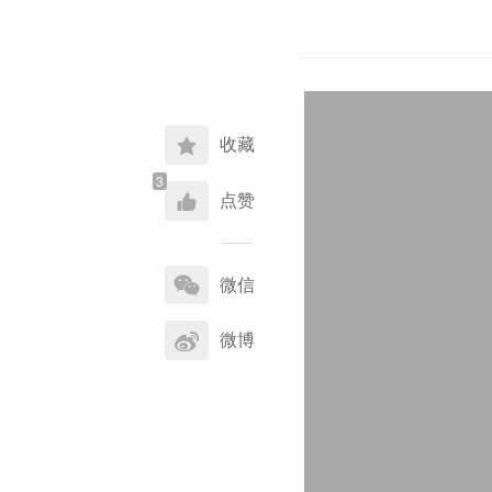
收藏
点赞
分
享
微信
到
微博