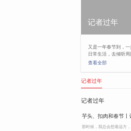
记者过年
又是一年春节到，一
日常生活，去倾听周
变迁。有的记者回到
查看全部
会，让我们捡起曾经
微变化，都值得再好
记者过年
记者过年
芋头、扣肉和春节丨
那时候，我总会想着远方，