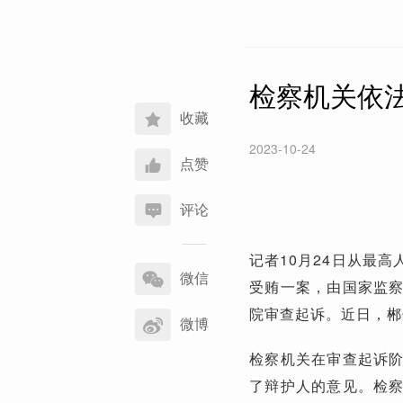
检察机关依
收藏
2023-10-24
点赞
评论
分
记者10月24日从最
享
微信
受贿一案，由国家监
到
院审查起诉。近日，郴
微博
检察机关在审查起诉
了辩护人的意见。检