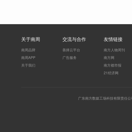
关于南周
交流与合作
友情链接
南周品牌
善择云平台
南方人物周刊
南周APP
广告服务
南方网
关于我们
南方都市报
21经济网
广东南方数媒工场科技有限责任公司 | 