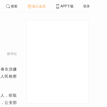
搜索
加入会员
APP下载
登录
新华社
李春生涉嫌
市人民检察
告人，听取
记，公安部