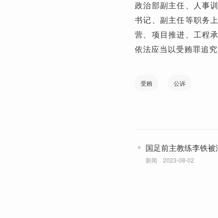
政治部副主任、人事
书记、副主任等职务
营、项目推进、工程
依法应当以受贿罪追究
受贿
公诉
国足前主教练李铁被
新闻
2023-08-02