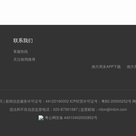
联系我们
客服热线
关注南周微博
南方周末APP下载
南方
新闻信息服务许可证号：44120190002 ICP经营许可证号：粤B2-20050252号
违法和不良信息监督电话：020-87361587 | 监督邮箱：nfzm@infzm.com
粤公网安备 44010402002852号