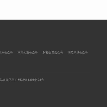
周末公众号
南周知道公众号
24楼影院公众号
南瓜学堂公众号
 网站备案信息：
粤ICP备13019428号