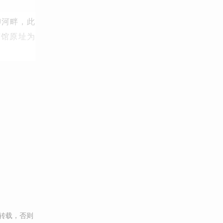
柳河畔，此
茶馆原址为
转载，否则