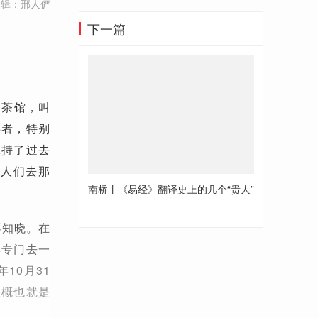
编辑：邢人俨
下一篇
的茶馆，叫
游者，特别
保持了过去
以人们去那
南桥丨《易经》翻译史上的几个“贵人”
不知晓。在
得专门去一
10月31
大概也就是