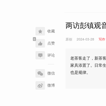
两访彭镇观音
收藏
原创
2024-03-28
写作
点赞
评论
老茶客走了，新茶
家具添置了。日常
分
也是规律。
享
微信
到
微博