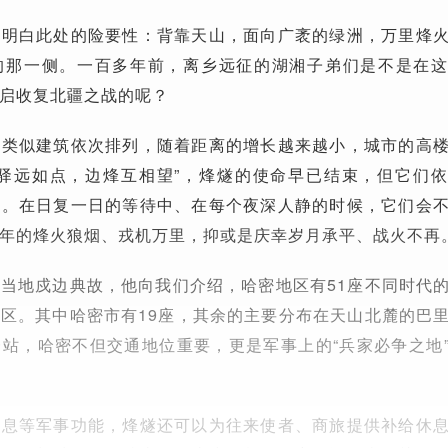
间明白此处的险要性：背靠天山，面向广袤的绿洲，万里烽
的那一侧。一百多年前，离乡远征的湖湘子弟们是不是在
启收复北疆之战的呢？
座类似建筑依次排列，随着距离的增长越来越小，城市的高
寒驿远如点，边烽互相望”，烽燧的使命早已结束，但它们
兵。在日复一日的等待中、在每个夜深人静的时候，它们会
年的烽火狼烟、戎机万里，抑或是庆幸岁月承平、战火不再
当地戍边典故，他向我们介绍，哈密地区有51座不同时代
区。其中哈密市有19座，其余的主要分布在天山北麓的巴
站，哈密不但交通地位重要，更是军事上的“兵家必争之地
信息等军事功能，烽燧还可以为往来使者、商旅提供补给休