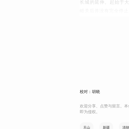
长城的延伸。起始于
峪关后并没有完全停止
校对：胡晓
欢迎分享、点赞与留言。本
即为侵权。
天山
新疆
清