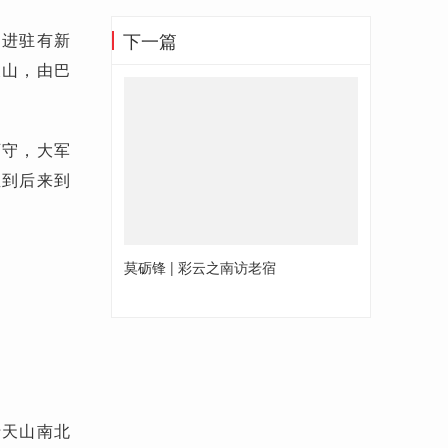
下一篇
，进驻有新
天山，由巴
可守，大军
直到后来到
莫砺锋 | 彩云之南访老宿
沿天山南北