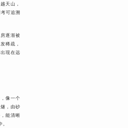
翻越天山，
据考可追溯
楼房逐渐被
愈发稀疏，
山出现在远
野，像一个
烽燧，由砂
好，能清晰
中。