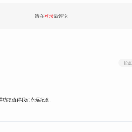
请在
登录
后评论
按点
疆功绩值得我们永远纪念。