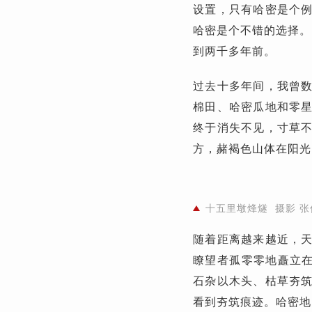
设置，只有哈密是个
哈密是个不错的选择。
到两千多年前。
过去十多年间，我曾
棉田、哈密瓜地和零
终于消失不见，寸草
方，赭褐色山体在阳光
十五里墩烽燧 摄影 张
随着距离越来越近，
瞭望者孤零零地矗立在
石杂以木头、枯草夯
看到夯筑痕迹。哈密地