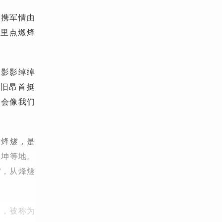
火携军情由
这里点燃烽
楼影影绰绰
依旧昂首挺
不会像我们
。
的烽燧，是
里坤等地。
”，从烽燧
息，被称为