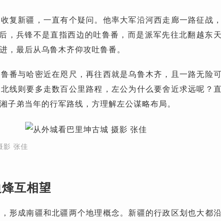
棠收复新疆，一直有个疑问。他率大军沿河西走廊一路征战
密后，兵锋不是直指西边的吐鲁番，而是派军先往北翻越东
进，最后从乌鲁木齐仰攻吐鲁番。
吐鲁番与哈密近在咫尺，再往西就是乌鲁木齐，且一路无险
而北线则要多走数百公里路程，左公为什么要舍近求远呢？
湘子弟当年的行军路线，方理解左公谋略布局。
摄影 张佳
边烽互相望
上，形成南疆和北疆两个地理概念。新疆的行政区划也大都