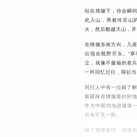
站在烽燧下，你会瞬
此入山，再被传至山
火，然后翻越天山，开
在烽燧东南方向，几
出现在视野尽头。“
立，就像不服输的老
一样回忆过往，聊起当
同行人中有一位颇了解
新疆保存烽燧最好的地
作为中国内地进疆第一
分布可见一斑。
除了预警敌情、传递