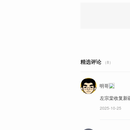
精选评论
（8）
明哥
左宗棠收复新
2025-10-25