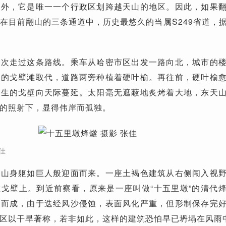
例外，它是唯一一个行政区划跨越天山的地区。因此，如果
在目前翻山的三条通道中，历史最悠久的当属S249省道，
数次走过这条路线。乘车从哈密市区出发一路向北，城市的
星的戈壁滩取代，道路两旁种植着硬叶榆。再往前，硬叶榆
不生的戈壁向天际蔓延。太阳毫无遮蔽地炙烤着大地，东天
的照射下，显得伟岸而孤独。
佳
天山身躯如巨人般迎面而来。一座土褐色建筑从右侧闯入视
戈壁上。到近前察看，原来是一座叫做“十五里墩”的清代
筑而成，由于迭经风沙侵蚀，表面风化严重，但形制保存完
区以干旱著称，若非如此，这样的建筑恐怕早已坍塌在风雨