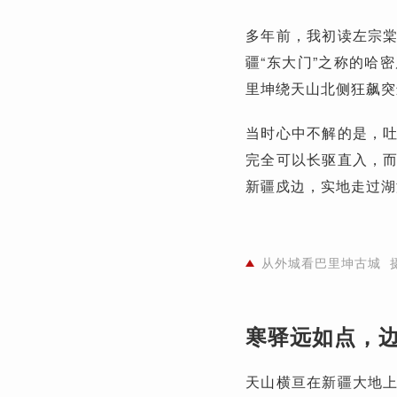
多年前，我初读左宗
疆“东大门”之称的哈
里坤绕天山北侧狂飙突
当时心中不解的是，
完全可以长驱直入，
新疆戍边，实地走过湖
从外城看巴里坤古城 
寒驿远如点，
天山横亘在新疆大地