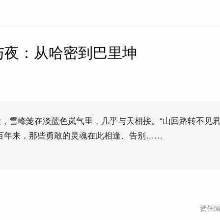
与夜：从哈密到巴里坤
，雪峰笼在淡蓝色岚气里，几乎与天相接。“山回路转不见
百年来，那些勇敢的灵魂在此相逢、告别……
责任