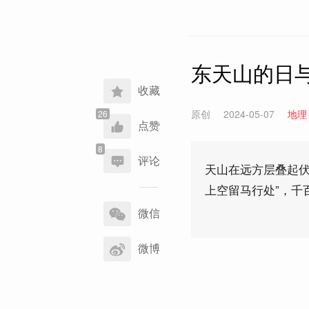
东天山的日
收藏
原创
2024-05-07
地理
点赞
评论
天山在远方层叠起伏
上空留马行处”，千
分
享
微信
到
微博