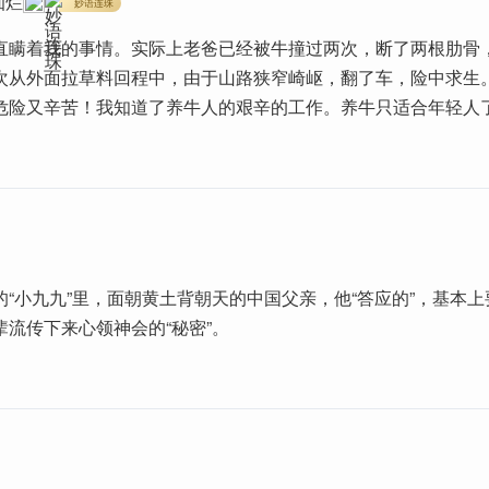
灿烂
妙语连珠
直瞒着我的事情。实际上老爸已经被牛撞过两次，断了两根肋骨
次从外面拉草料回程中，由于山路狭窄崎岖，翻了车，险中求生。
危险又辛苦！我知道了养牛人的艰辛的工作。养牛只适合年轻人
的“小九九”里，面朝黄土背朝天的中国父亲，他“答应的”，基本
辈流传下来心领神会的“秘密”。