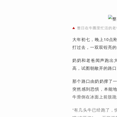
整日在牛圈里忙活的老
大年初七，晚上10点
打过去，一双双锃亮的
奶奶和老爸闻声跑出
高，试图朝敞开的路口
那个路口由奶奶撑了
突然感到恐惧，本能
牛滑倒在冰面上前肢跪
“有几头牛已经跑了，