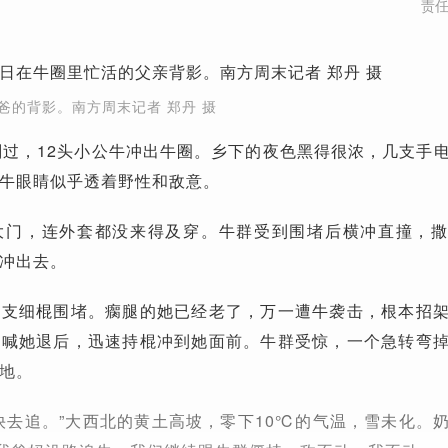
责
爸的背影。南方周末记者 郑丹 摄
刚过，12头小公牛冲出牛圈。乡下的夜色黑得很浓，几支手
牛眼睛似乎透着野性和敌意。
大门，连外套都没来得及穿。牛群受到围堵后横冲直撞，
冲出去。
一支细棍围堵。瘸腿的她已经老了，万一遭牛袭击，根本招
地喊她退后，迅速持棍冲到她面前。牛群受惊，一个急转弯
地。
快去追。”大西北的黄土高坡，零下10℃的气温，雪未化。