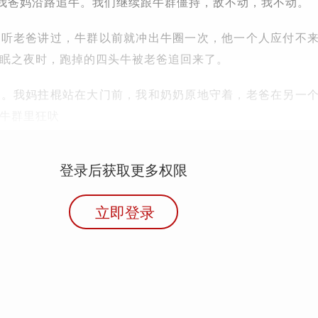
挥我爸妈沿路追牛。我们继续跟牛群僵持，敌不动，我不动。
。听老爸讲过，牛群以前就冲出牛圈一次，他一个人应付不
眠之夜时，跑掉的四头牛被老爸追回来了。
演。我妈拄棍站在大门前，我和奶奶原地守着，老爸在另一
牛群里狂吠
登录后获取更多权限
立即登录