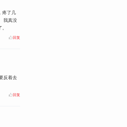
，疼了几
 我真没
了。
回复
上要反着去
回复