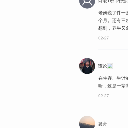
诗歌1班-阳光
老妈说了件一
个月。还有三
想到，养牛又
02-27
谭论
在生存、生计
听，这是一辈
02-27
翼舟