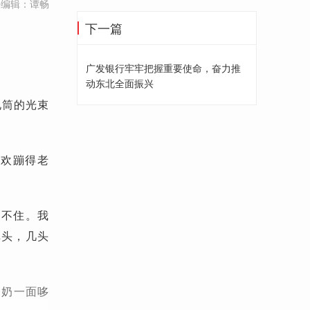
任编辑：谭畅
下一篇
广发银行牢牢把握重要使命，奋力推
动东北全面振兴
电筒的光束
撒欢蹦得老
架不住。我
掉头，几头
奶奶一面哆