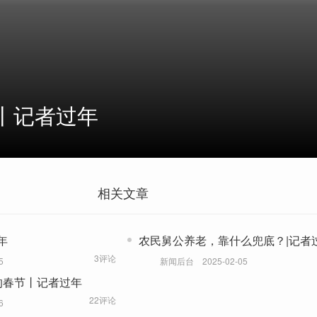
丨记者过年
相关文章
年
农民舅公养老，靠什么兜底？|记者
3评论
5
新闻后台
2025-02-05
的春节丨记者过年
22评论
6