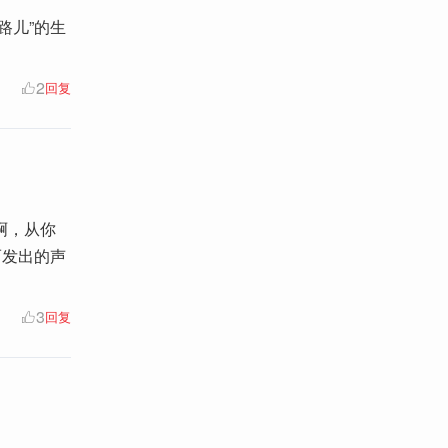
路儿”的生
2
回复
啊，从你
而发出的声
3
回复