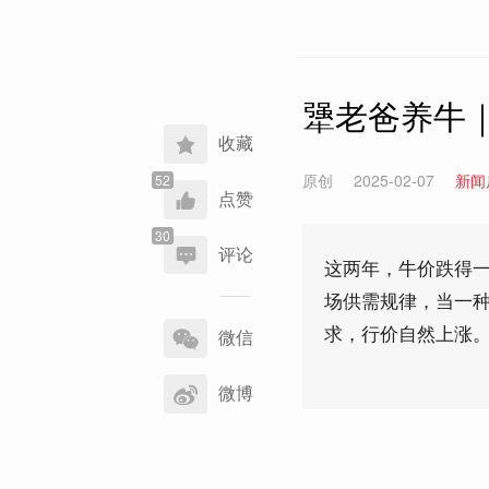
犟老爸养牛
收藏
原创
2025-02-07
新闻
点赞
评论
这两年，牛价跌得
场供需规律，当一
分
求，行价自然上涨。
享
微信
到
微博