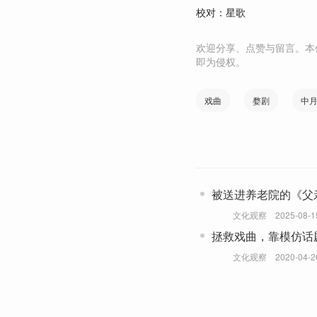
校对：星歌
欢迎分享、点赞与留言。本
即为侵权。
戏曲
婺剧
中
被送进养老院的《父
同情心”
文化观察
2025-08-1
拯救戏曲，靠模仿话
《长恨歌》“翻红”背
文化观察
2020-04-2