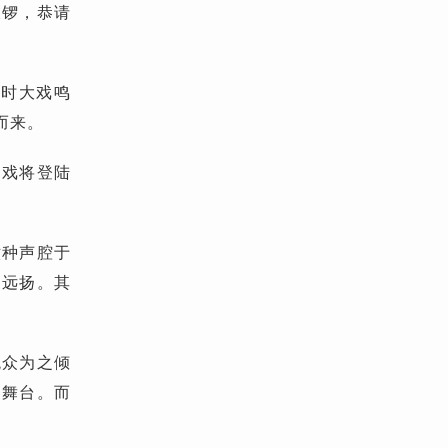
敲锣，恭请
小时大戏鸣
而来。
部戏将登陆
六种声腔于
名远扬。其
观众为之倾
界舞台。而