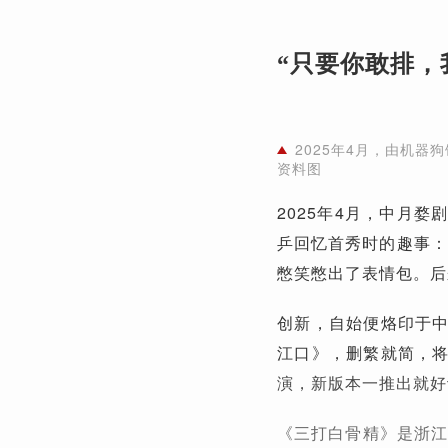
“只要你敢排，
2025年4月，由机器
资料图
2025年4月，中月
乒回忆首秀时的趣事：
憋笑憋出了表情包。后
创新，自始便烙印于
江口》，删繁就简，
演，新版本一推出就好
《三打白骨精》是浙江