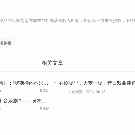
作品的版权为南方周末或相关著作权人所有，任何第三方未经授权，不得
月婺剧团
相关文章
亲》：“我期待的不只是
在剧场里，大梦一场：昔日戏曲捧
音乐剧应援
5评论
5
文化观察
2024-08-13
剧音乐剧？——黄梅戏
后的戏曲困境
6评论
6