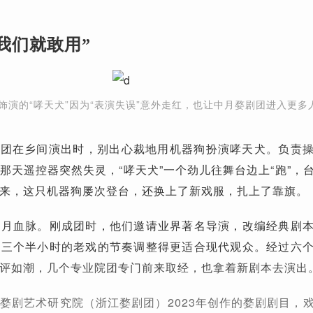
我们就敢用”
狗饰演的“哮天犬”因为“表演失误”意外走红，也让中月婺剧团进入更多
婺剧团在乡间演出时，别出心裁地用机器狗扮演哮天犬。负责
那天遥控器突然失灵，“哮天犬”一个劲儿往舞台边上“跑”，
来，这只机器狗屡次登台，还换上了新戏服，扎上了靠旗。
中月血脉。刚成团时，他们邀请业界著名导演，改编经典剧
将三个半小时的老戏的节奏调整得更适合现代观众。经过六
评如潮，几个专业院团专门前来取经，也拿着新剧本去演出
婺剧艺术研究院（浙江婺剧团）2023年创作的婺剧剧目，