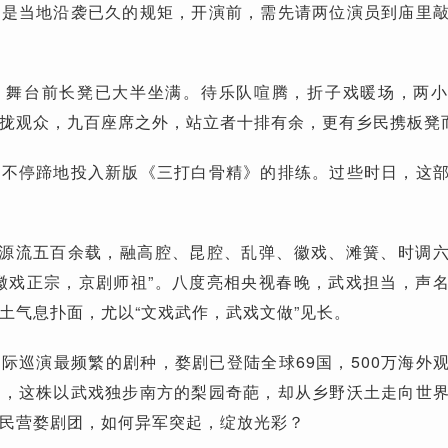
这是当地沿袭已久的规矩，开演前，需先请两位演员到庙里
，舞台前长凳已大半坐满。待乐队喧腾，折子戏暖场，两
拢观众，九百座席之外，站立者十排有余，更有乡民携板凳
马不停蹄地投入新版《三打白骨精》的排练。过些时日，这
，源流五百余载，融高腔、昆腔、乱弹、徽戏、滩簧、时调
徽戏正宗，京剧师祖”。八度亮相央视春晚，武戏担当，声
土气息扑面，尤以“文戏武作，武戏文做”见长。
际巡演最频繁的剧种，婺剧已登陆全球69国，500万海外
时，这株以武戏独步南方的梨园奇葩，却从乡野沃土走向世
民营婺剧团，如何异军突起，绽放光彩？