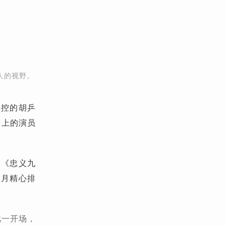
人的视野。
操控的胡乒
台上的演员
本《忠义九
个月精心排
。
戏一开场，