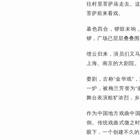
往村里菩萨庙走去。
菩萨前来看戏。
暮色四合，锣鼓未响
锣，广场已层层叠叠围
缙云归来，演员们又
上海、南京的大剧院。
婺剧，古称“金华戏”
一炉，被梅兰芳誉为“
舞台表演粗犷浓烈，乡
作为中国地方戏曲中国
倒。传统戏曲式微之
眼下，一个创建不久的