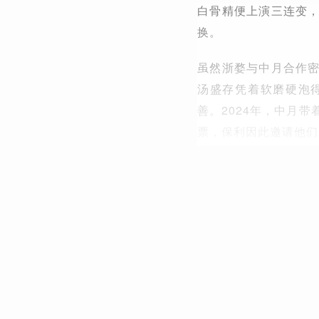
白骨精便上演三连变
换。
虽然浙婺与中月合作
汤盛存凭着软磨硬泡
善。2024年，中月
票，保利因此邀请他们