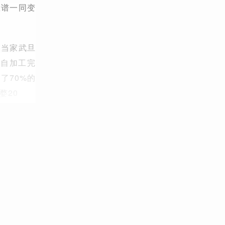
脸谱一同变
和当家武旦
亲自加工完
了70%的
婺20