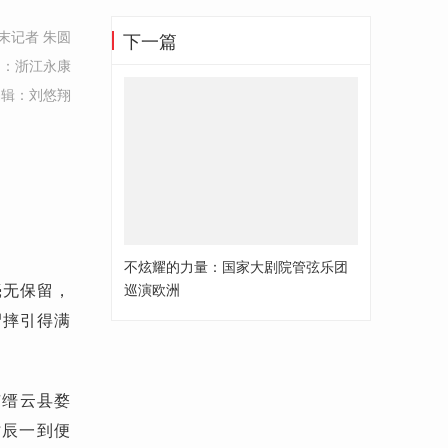
末记者 朱圆
下一篇
自：浙江永康
编辑：刘悠翔
不炫耀的力量：国家大剧院管弦乐团
毫无保留，
巡演欧洲
尸摔引得满
市缙云县婺
时辰一到便