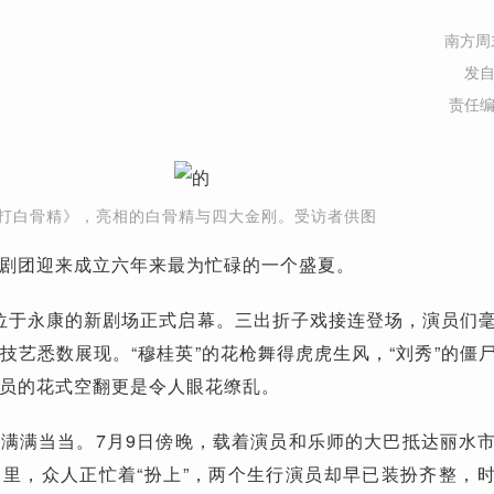
南方周
发
责任
打白骨精》，亮相的白骨精与四大金刚。受访者供图
剧团迎来成立六年来最为忙碌的一个盛夏。
剧团位于永康的新剧场正式启幕。三出折子戏接连登场，演员们
技艺悉数展现。“穆桂英”的花枪舞得虎虎生风，“刘秀”的僵
员的花式空翻更是令人眼花缭乱。
满满当当。7月9日傍晚，载着演员和乐师的大巴抵达丽水
里，众人正忙着“扮上”，两个生行演员却早已装扮齐整，