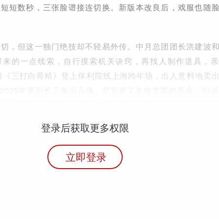
，短短数秒，三张脸谱接连切换。新版本改良后，戏服也随
密切，但这一独门绝技却不轻易外传。中月总团团长洪建波
得来的一点线索，自行摸索机关诀窍，再找人制作道具，
带着《三打白骨精》登上保利院线上海跨年场，出人意料地卖出
2025年再到长三角演几场。尽管有了变脸变装的亮点，但浙
登录后获取更多权限
立即登录