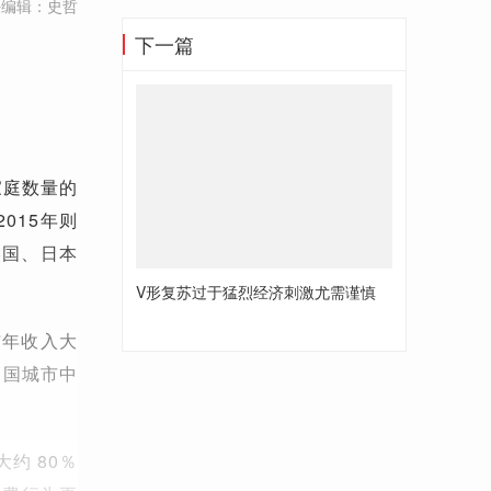
任编辑：史哲
下一篇
家庭数量的
015年则
美国、日本
V形复苏过于猛烈经济刺激尤需谨慎
与年收入大
中国城市中
约 80％