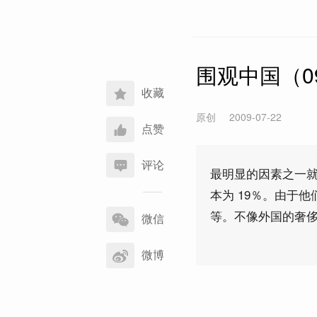
围观中国（09
收藏
原创
2009-07-22
点赞
评论
最明显的因素之一就
本为 19％。由于
分
等。不像外国的奢
享
微信
到
微博