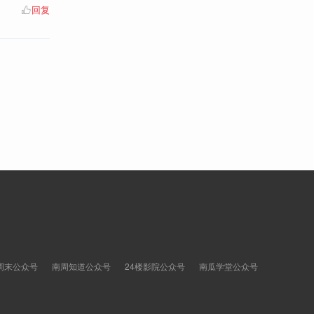
回复
周末公众号
南周知道公众号
24楼影院公众号
南瓜学堂公众号