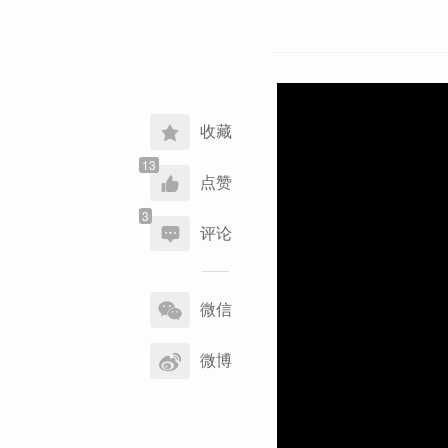
收藏
点赞
评论
分
享
微信
到
微博