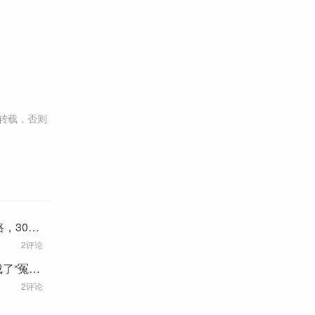
转载，否则
，30岁
2评论
了“冤种
2评论