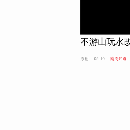
不游山玩水改
原创
05-10
南周知道