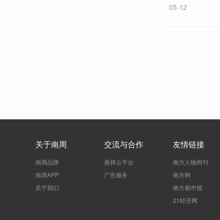
05-12
关于南周
交流与合作
友情链接
南周品牌
善择云平台
南方人物周刊
南周APP
广告服务
南方网
关于我们
南方都市报
21经济网