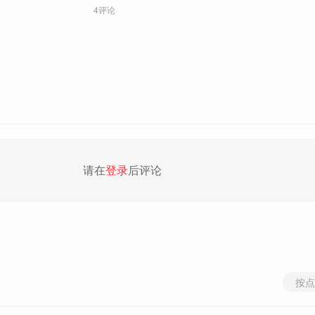
4评论
请在
登录
后评论
按点