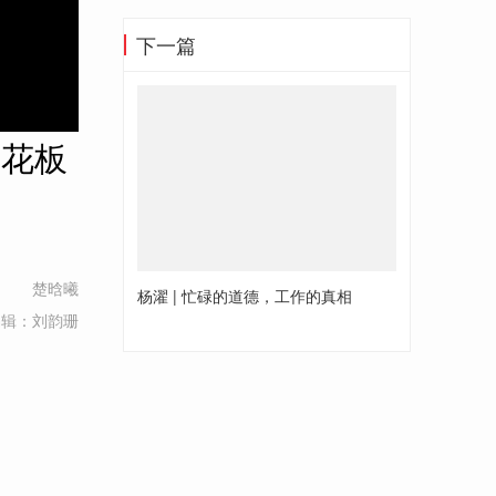
下一篇
天花板
楚晗曦
杨濯 | 忙碌的道德，工作的真相
编辑：刘韵珊