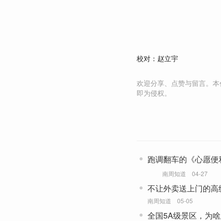
校对：赵立宇
欢迎分享、点赞与留言。本
即为侵权。
跑调翻车的《心愿便
女的精神内耗
南周知道
04-27
不让外卖送上门的高
餐车美食
南周知道
05-05
全国5A级景区，为啥