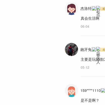
杰洛特
起
真会生活啊
06-04
龅牙兔
点
主要是玩的借
05-12
159****1110
是不是啊？