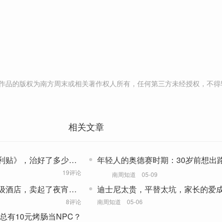
作品的版权为南方周末或相关著作权人所有，任何第三方未经授权，不得
相关文章
利贴》，治好了多少中
年轻人的奥德赛时期：30岁前想出路
后想退路
19评论
南周知道
05-09
级酒店，卖起了夜宵和
迪士尼太贵，平替太坑，家长的爱成
税”？
8评论
南周知道
05-06
总有10元烤肠当NPC？