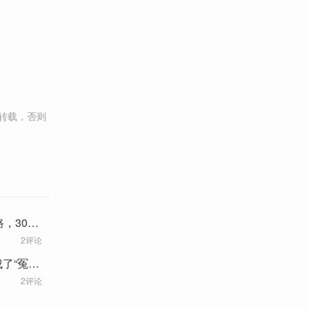
转载，否则
，30岁
2评论
了“冤种
2评论