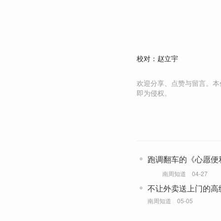
校对：赵立宇
欢迎分享、点赞与留言。本
即为侵权。
跑调翻车的《心愿便
女的精神内耗
南周知道
04-27
不让外卖送上门的高
餐车美食
南周知道
05-05