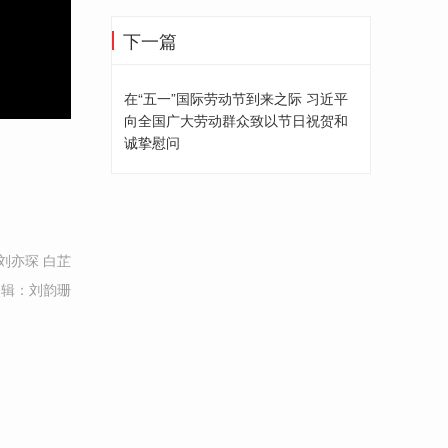
下一篇
在“五一”国际劳动节到来之际 习近平
向全国广大劳动群众致以节日祝贺和
诚挚慰问
刘亦琛 白芷
编辑：刘韵珊