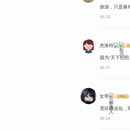
旅游，只是换
06-02
杰洛特
起
因为“天下熙熙
06-01
女帝
点赞达人
景区商业化，
05-24