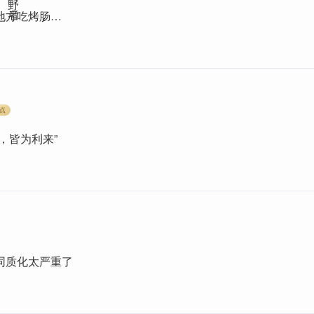
地方吃烤肠…
点
，皆为利来”
同质化太严重了