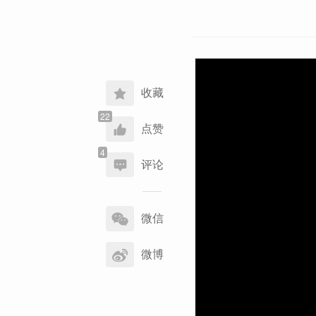
收藏
点赞
评论
分
享
微信
到
微博