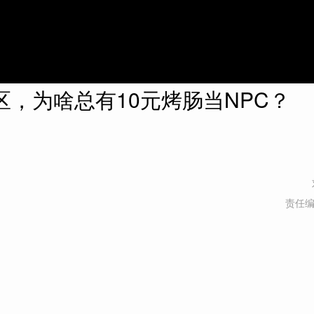
区，为啥总有10元烤肠当NPC？
责任