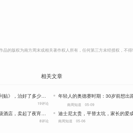
作品的版权为南方周末或相关著作权人所有，任何第三方未经授权，不得
相关文章
利贴》，治好了多少中
年轻人的奥德赛时期：30岁前想出路
后想退路
19评论
南周知道
05-09
级酒店，卖起了夜宵和
迪士尼太贵，平替太坑，家长的爱成
税”？
8评论
南周知道
05-06