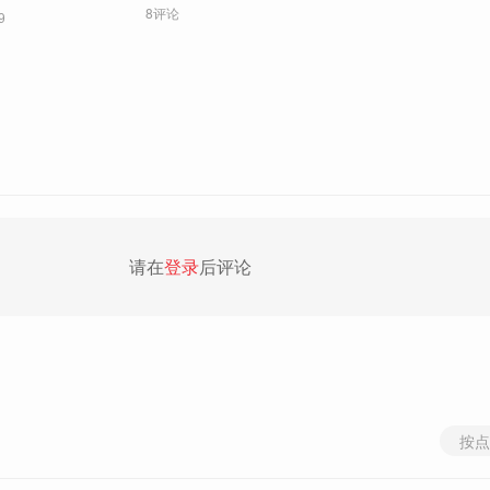
8评论
9
请在
登录
后评论
按点