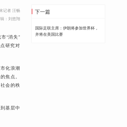
末记者 汪畅
下一篇
编辑：刘悠翔
国际足联主席：伊朗将参加世界杯，
并将在美国比赛
市“消失”
重点研究对
城市化浪潮
议的焦点。
动社会的秩
沉到基层中