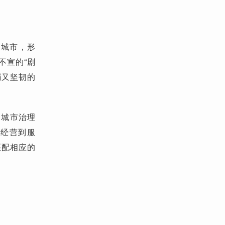
口城市，形
不宣的“剧
弱又坚韧的
，
城市治理
从经营到服
匹配相应的