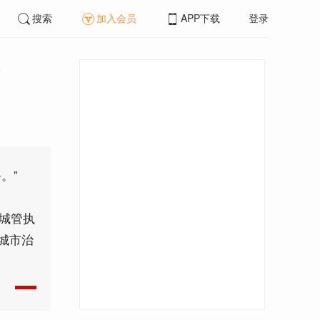
搜索
加入会员
APP下载
登录
”
。”
，城管执
城市治