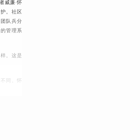
者威廉·怀
维护。社区
们团队兵分
同的管理系
一样。这是
所不同。怀