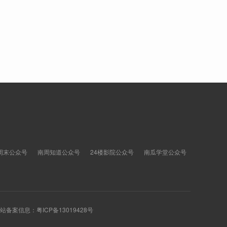
周末公众号
南周知道公众号
24楼影院公众号
南瓜学堂公众号
 网站备案信息：
粤ICP备13019428号