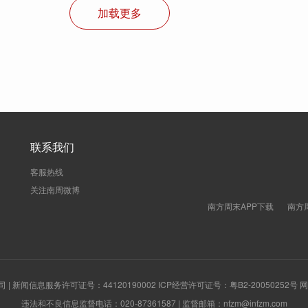
加载更多
联系我们
客服热线
关注南周微博
南方周末APP下载
南方
新闻信息服务许可证号：44120190002 ICP经营许可证号：粤B2-20050252号
违法和不良信息监督电话：020-87361587 | 监督邮箱：nfzm@infzm.com