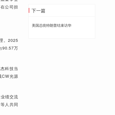
仍在公司担
下一篇
美国总统特朗普结束访华
。2025
0.57万
源杰科技当
域CW光源
告业绩交流
刚等人共同