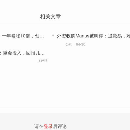
相关文章
，一年暴涨10倍，创始
外资收购Manus被叫停：退款易，
撤回交易
公司
04-30
区：重金投入，回报几
2评论
请在
登录
后评论