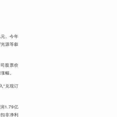
亿元。今年
W光源等叙
公司股票价
期涨幅。
入“兑现订
1.79亿
度的扣非净利