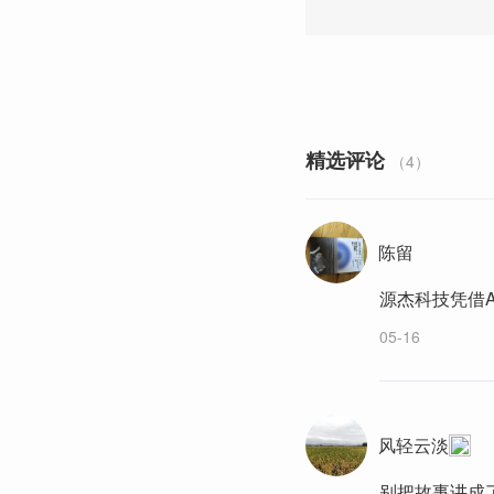
精选评论
（4）
陈留
源杰科技凭借
05-16
风轻云淡
别把故事讲成