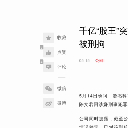
千亿“股王”
收藏
被刑拘
点赞
05-15
公司
评论
分
享
微信
到
5月14日晚间，源杰科
微博
陈文君因涉嫌刑事犯罪
公司同时披露，截至
情况稳定，已对该副