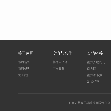
关于南周
交流与合作
友情链接
南周品牌
善择云平台
南方人物周刊
南周APP
广告服务
南方网
关于我们
南方都市报
21经济网
广东南方数媒工场科技有限责任公司 | 