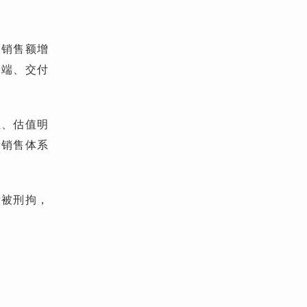
品销售额增
户端、交付
位、估值明
括销售体系
发被刑拘，