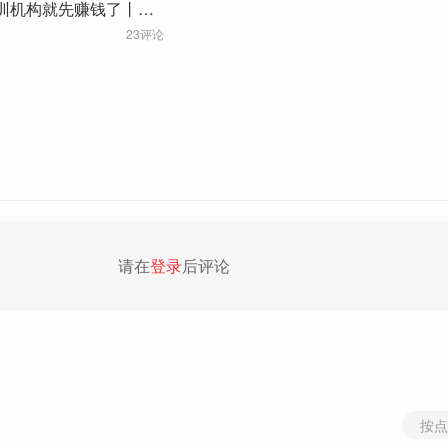
培训机构就先赚钱了丨剧
23评论
请在
登录
后评论
按点