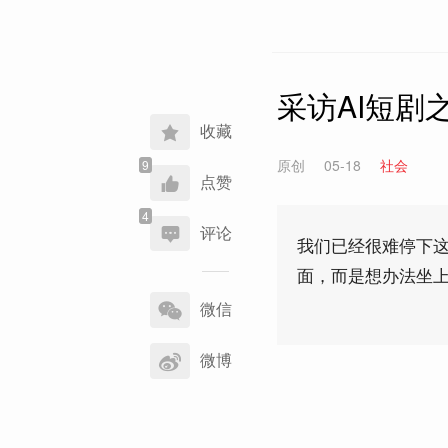
采访AI短剧
收藏
原创
05-18
社会
点赞
评论
我们已经很难停下
面，而是想办法坐
分
享
微信
到
微博