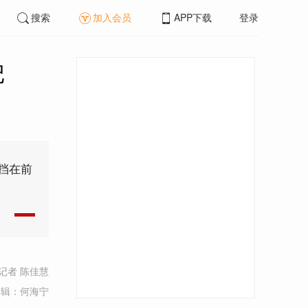
搜索
加入会员
APP下载
登录
记
挡在前
记者 陈佳慧
编辑：何海宁