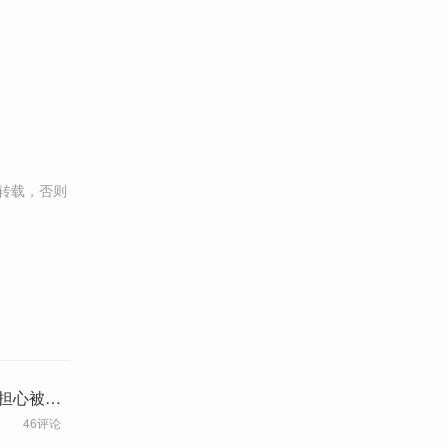
转载，否则
要担心被淘
46评论