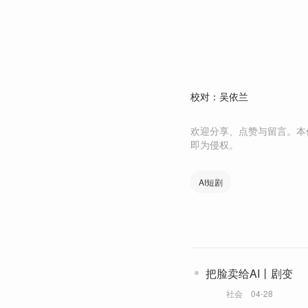
校对：吴依兰
欢迎分享、点赞与留言。本
即为侵权。
AI短剧
把脸卖给AI丨剧变
社会
04-28