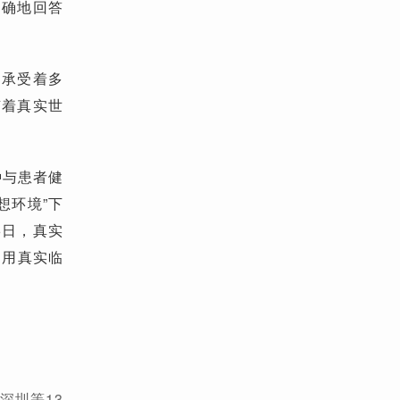
明确地回答
、承受着多
随着真实世
种与患者健
想环境”下
6日，真实
利用真实临
深圳等13