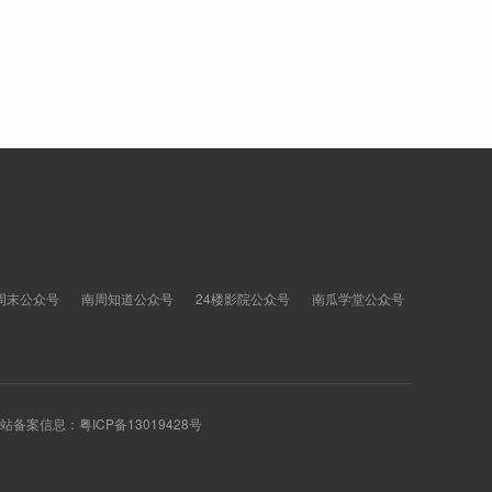
周末公众号
南周知道公众号
24楼影院公众号
南瓜学堂公众号
 网站备案信息：
粤ICP备13019428号