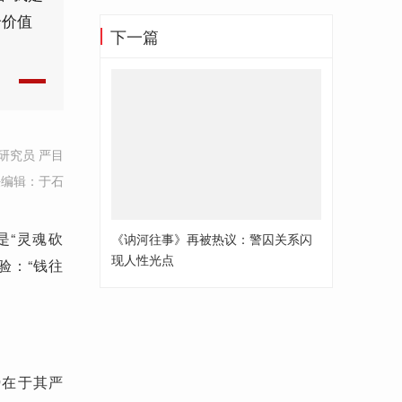
合价值
下一篇
研究员 严目
任编辑：于石
是“灵魂砍
《讷河往事》再被热议：警囚关系闪
现人性光点
验：“钱往
势在于其严