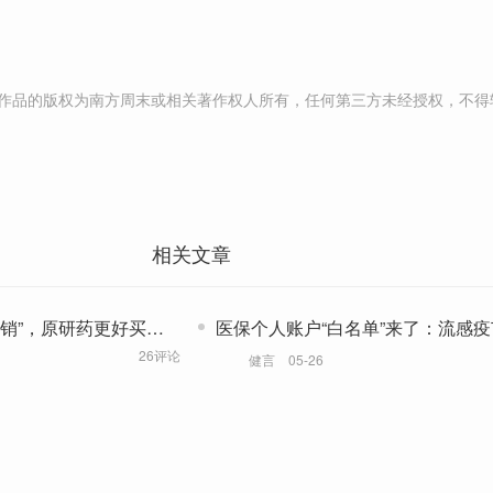
作品的版权为南方周末或相关著作权人所有，任何第三方未经授权，不得
相关文章
销”，原研药更好买、
医保个人账户“白名单”来了：流感
刷，化妆品不能
26评论
健言
05-26