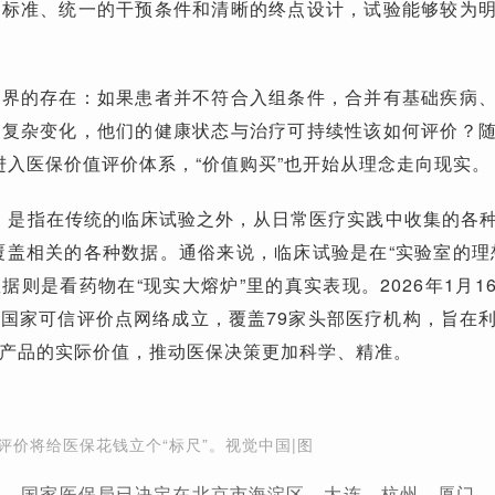
组标准、统一的干预条件和清晰的终点设计，试验能够较为
边界的存在：如果患者并不符合入组条件，合并有基础疾病
的复杂变化，他们的健康状态与治疗可持续性该如何评价？
进入医保价值评价体系，“价值购买”也开始从理念走向现实。
）是指在传统的临床试验之外，从日常医疗实践中收集的各
覆盖相关的各种数据。通俗来说，临床试验是在“实验室的理
据则是看药物在“现实大熔炉”里的真实表现。2026年1月1
国家可信评价点网络成立，覆盖79家头部医疗机构，旨在
药产品的实际价值，推动医保决策更加科学、精准。
评价将给医保花钱立个“标尺”。视觉中国|图
23日，国家医保局已决定在北京市海淀区、大连、杭州、厦门、