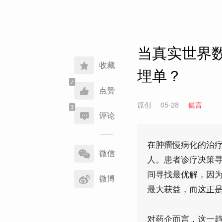
当真实世界
收藏
埋单？
点赞
原创
05-28
健言
评论
分
在肿瘤慢病化的治
享
微信
人。患者诊疗决策
到
间寻找最优解，因
微博
最大获益，而这正是
对药企而言，这一趋