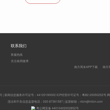
联系我们
客服热线
关注南周微博
南方周末APP下载
南方
新闻信息服务许可证号：44120190002 ICP经营许可证号：粤B2-20050252号
违法和不良信息监督电话：020-87361587 | 监督邮箱：nfzm@infzm.com
粤公网安备 44010402002852号