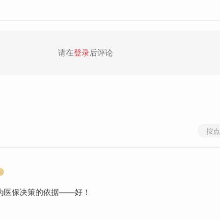
请在
登录
后评论
按点
者
为医保决策的依据——好！