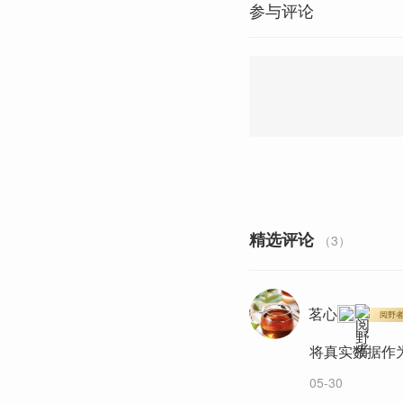
参与评论
精选评论
（3）
茗心
阅野
将真实数据作
05-30