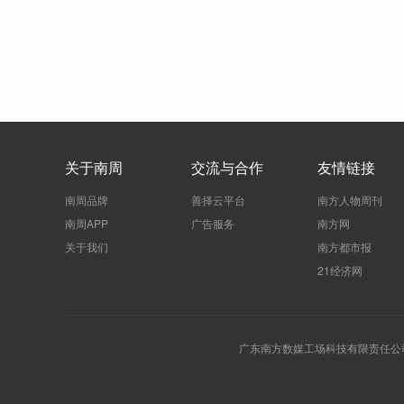
关于南周
交流与合作
友情链接
南周品牌
善择云平台
南方人物周刊
南周APP
广告服务
南方网
关于我们
南方都市报
21经济网
广东南方数媒工场科技有限责任公司 | 