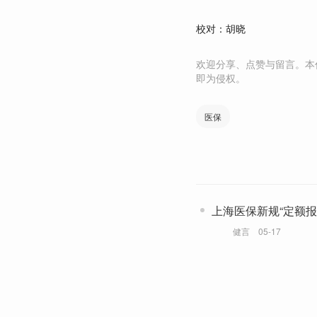
校对：胡晓
欢迎分享、点赞与留言。本
即为侵权。
医保
上海医保新规“定额报
但更贵了
健言
05-17