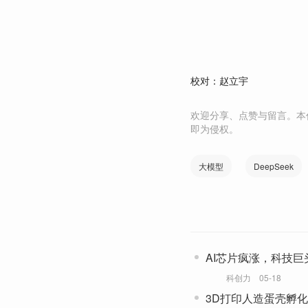
校对：赵立宇
欢迎分享、点赞与留言。本
即为侵权。
大模型
DeepSeek
AI芯片疯涨，科技巨
科创力
05-18
3D打印人造蛋壳孵化