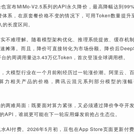
米也宣布MiMo-V2.5系列的API永久降价，最高降幅达到9
n的计费体系，在原套餐价格不变的情况下，可用Token数量提升
入的长度区间。
其实不难理解。随着模型架构优化、推理系统提效、缓存机
快速摊薄。而且，降价可直接转化为市场份额。降价后DeepSee
ter平台的周调用量达3.43万亿Token，首次登顶全球调用榜。
记，大模型行业在一个月前刚经历过一轮涨价潮。阿里云、
I算力相关产品的价格，腾讯云混元系列部分模型的涨幅
业的两难局面：既要面对算力紧张，又必须通过降价争夺开
的API，谁就更可能在下一轮应用爆发前抢占生态位。
AI付费。2026年5月初，豆包在App Store页面更新付