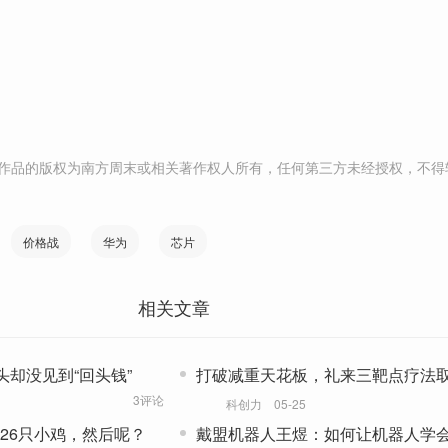
作品的版权为南方周末或相关著作权人所有，任何第三方未经授权，不得
价格战
华为
芯片
相关文章
头却没见到“回头钱”
打破减重天花板，礼来三靶点疗法取
级”结果
3评论
科创力
05-25
26只小鸡，然后呢？
戴盟机器人王煜：如何让机器人学会