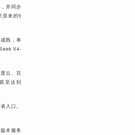
9%，并同步
至原来的5
制成熟，单
k V4-
百度云、百
甚至达到
发者入口。
费版本服务