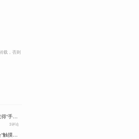
转载，否则
得“手术
3评论
“触摸”