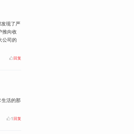
都发现了严
户推向收
大公司的
回复
常生活的那
1
回复