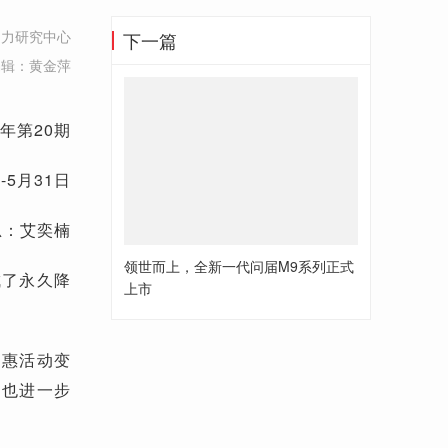
创力研究中心
下一篇
编辑：黄金萍
6年第20期
-5月31日
总：艾奕楠
领世而上，全新一代问届M9系列正式
成了永久降
上市
折优惠活动变
，也进一步