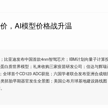
k降价，AI模型价格战升温
律”；比亚迪发布中国首款4nm智驾芯片；IBM计划向量子计算投
I蛋白质世界模型；礼来收购三家疫苗研发公司；信达与辉瑞
；全球首个CD123 ADC获批；六国学者联合发布亚洲合成
人类胚胎早期器官发生全景图；美国公布月球基地建设路线图
炸。