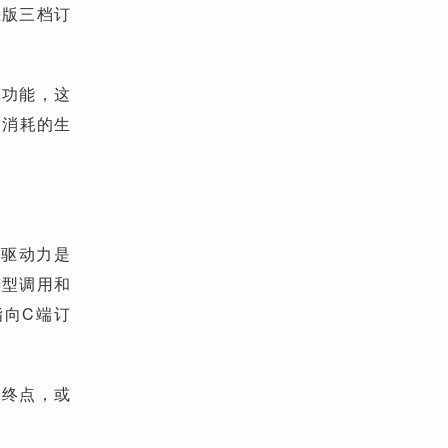
业版三档订
天功能，这
力消耗的生
层驱动力是
模型调用和
指向C端订
的终点，或