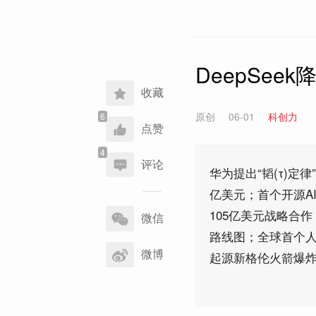
DeepSee
收藏
原创
06-01
科创力
点赞
评论
华为提出“韬(τ)定
亿美元；首个开源A
分
105亿美元战略合作
享
微信
到
路线图；全球首个
微博
起源新格伦火箭爆