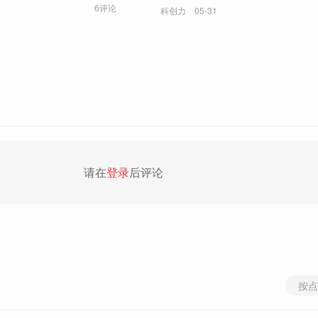
世界？
6评论
科创力
05-31
请在
登录
后评论
按点