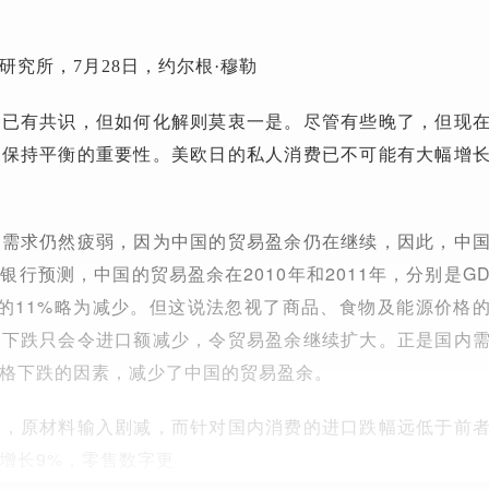
研究所，7月28日，约尔根·穆勒
起已有共识，但如何化解则莫衷一是。尽管有些晚了，但现
给保持平衡的重要性。美欧日的私人消费已不可能有大幅增
内需求仍然疲弱，因为中国的贸易盈余仍在继续，因此，中
行预测，中国的贸易盈余在2010年和2011年，分别是GDP
07年的11%略为减少。但这说法忽视了商品、食物及能源价格
格下跌只会令进口额减少，令贸易盈余继续扩大。正是国内
格下跌的因素，减少了中国的贸易盈余。
单，原材料输入剧减，而针对国内消费的进口跌幅远低于前
增长9%，零售数字更