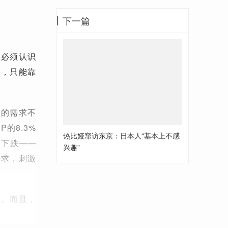
下一篇
在必须认识
长，只能靠
国的需求不
的8.3%
热比娅窜访东京：日本人“基本上不感
的下跌——
兴趣”
需求，刺激
者。而且，