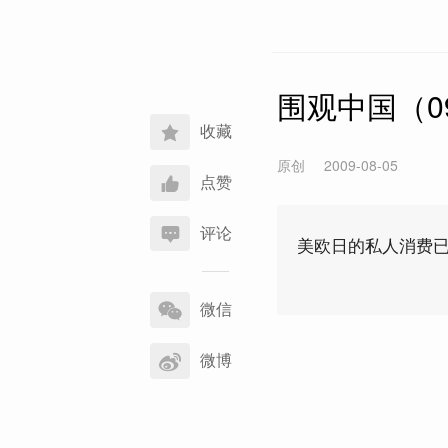
围观中国（09
收藏
原创
2009-08-05
点赞
评论
美欧日的私人消费
分
享
微信
到
微博