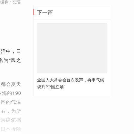
任编辑：史哲
下一篇
生活中，日
名为“风之
全国人大常委会首次发声，再申气候
大都会夏天
谈判“中国立场”
海的190
周围的气温
左右，为所
高层建筑挡
，日本拆除