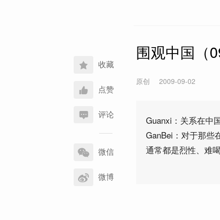
围观中国（09
收藏
原创
2009-09-02
点赞
评论
Guanxi：关系
GanBei：对于
分
通常都是烈性、难
享
微信
到
微博