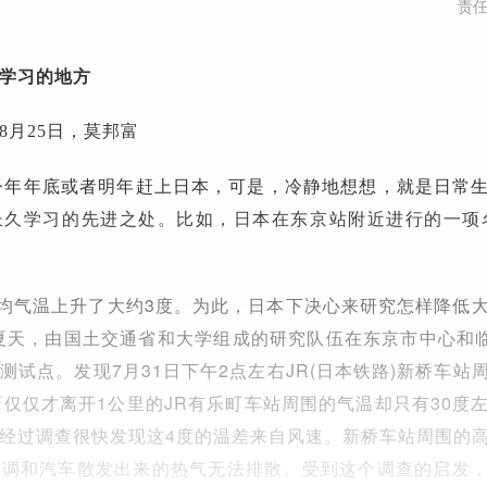
责
学习的地方
8月25日，莫邦富
今年年底或者明年赶上日本，可是，冷静地想想，就是日常
长久学习的先进之处。比如，日本在东京站附近进行的一项
平均气温上升了大约3度。为此，日本下决心来研究怎样降低
年夏天，由国土交通省和大学组成的研究队伍在东京市中心和临
测试点。发现7月31日下午2点左右JR(日本铁路)新桥车站
而仅仅才离开1公里的JR有乐町车站周围的气温却只有30度
经过调查很快发现这4度的温差来自风速。新桥车站周围的
空调和汽车散发出来的热气无法排散。受到这个调查的启发