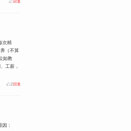
回复
每次精
退养（不算
位如教
制、工薪，
2
回复
原因：