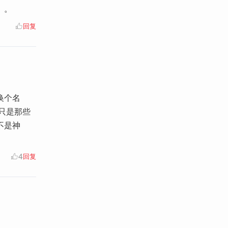
。。
回复
换个名
只是那些
不是神
4
回复