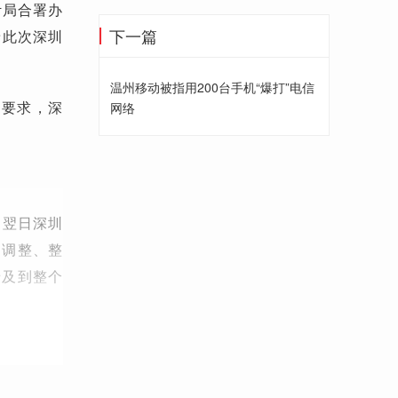
计局合署办
下一篇
着此次深圳
温州移动被指用200台手机“爆打”电信
案要求，深
网络
，翌日深圳
到调整、整
涉及到整个