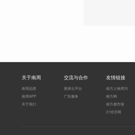
关于南周
交流与合作
友情链接
南周品牌
善择云平台
南方人物周刊
南周APP
广告服务
南方网
关于我们
南方都市报
21经济网