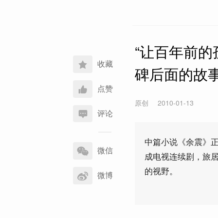
“让百年前的
收藏
碑后面的故
点赞
原创
2010-01-13
评论
分
中篇小说《余震》
享
微信
成电视连续剧，旅居
到
的视野。
微博