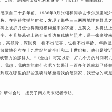
、英国、法国的出版机构相继签下《金山》的翻译版权。
感来自二十多年前。1986年9月张翎和同学去卡尔加里城
爆裂。在等待救援的时候，发现了那些三三两两地埋在野草
墓碑上被岁月侵蚀得渐渐模糊起来的字迹，是英文，从拼法
名字。有几块墓碑上尚存留着边角残缺的照片，是一张张被
脸，高颧骨，深眼窝，看不出悲喜，也看不出年龄。年龄
零散散地分布在十九世纪的后半叶和二十世纪初。他们是被
或苦力的那群人。“《金山》写完以后，好几个月的时间我
抑。我想，我的笔能做什么呢？如果让一百多年以前就已经
乡到底在哪里的那些孤魂能够坐着我的笔回家，我想做的就
》研讨会时，接受了南方周末记者专访。