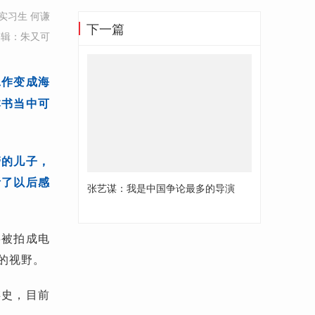
实习生 何谦
下一篇
编辑：朱又可
工作变成海
本书当中可
管的儿子，
听了以后感
张艺谋：我是中国争论最多的导演
将被拍成电
的视野。
存史，目前