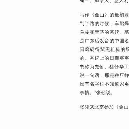
荷兰、加拿大、意大利
写作《金山》的最初灵
到半路的时候，车胎
鸟粪和青苔的墓碑。
是广东话发音的中国
阳磨砺得黧黑粗糙的
的。墓碑上的日期零
书称为先侨、猪仔华工
说一句话，那是种压
没有名字也不知道家
事情。”张翎说。
张翎来北京参加《金山