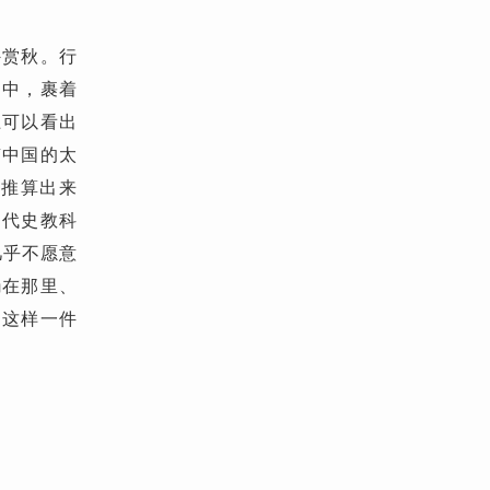
外赏秋。行
之中，裹着
上可以看出
南中国的太
是推算出来
近代史教科
几乎不愿意
躺在那里、
是这样一件