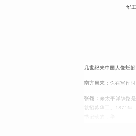
华
几世纪来中国人像蚯蚓
南方周末：
你在写作时
张翎：
修太平洋铁路
就招募华工。1871
书记载的，华