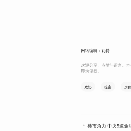
网络编辑：瓦特
欢迎分享、点赞与留言。本
即为侵权。
政协
提案
房
楼市角力 中央5道金