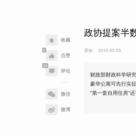
政协提案半
收藏
原创
2010-03-03
点赞
评论
财政部财政科学研
豪华公寓可先行实
分
“第一套自用住房”
享
微信
到
微博