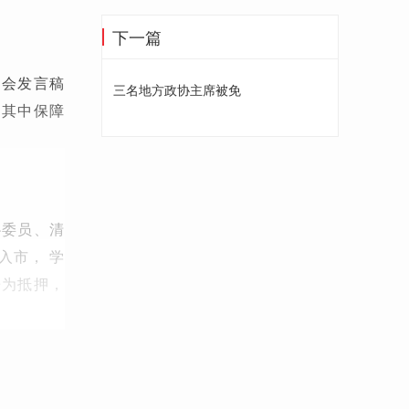
下一篇
大会发言稿
三名地方政协主席被免
，其中保障
协委员、清
入市， 学
房为抵押，