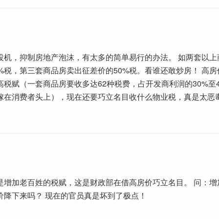
投机，抑制房地产泡沫，有太多的简单易行的办法。 如两套以上
0%税，第三套商品房卖出征差价的50%税。看谁还敢炒房！ 高
税赋（一套商品房要收多达62种税费，占开发商利润的30%至40%
嫁在消费者头上），现在还要巧立名目收什么物业税，真是太恶
是增加老百姓的税赋，这是财政部在借高房价巧立名目。 问：增
价降下来吗？ 现在的官员真是坏到了极点！