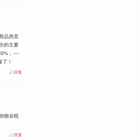
商品房卖
房价的主要
，----
毒了！
回复
加物业税
回复