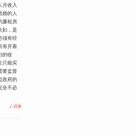
人月收入
结婚的人
的廉租房
夫妇，是
必须有经
前有开着
妇的收
生只能买
需要监督
过政府的
完全不必
回复