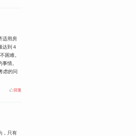
济适用房
须达到４
也不困难。
的事情。
考虑的问
回复
为，只有