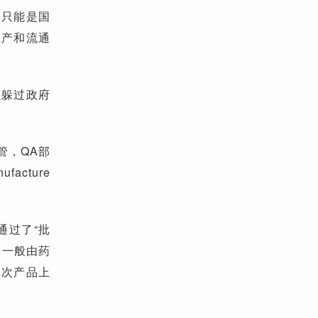
，只能是国
生产和流通
以躲过政府
管，QA部
cture
通过了“批
。一般由药
批次产品上