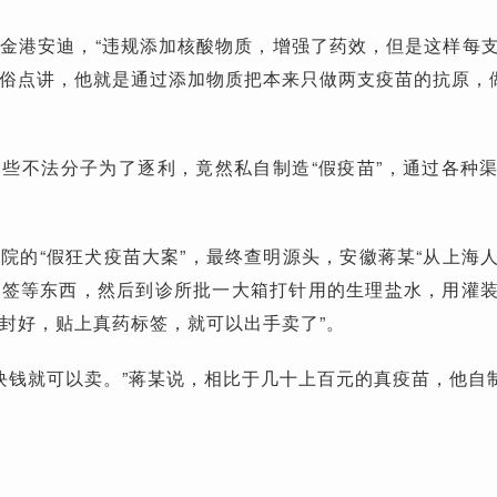
金港安迪，“违规添加核酸物质，增强了药效，但是这样每
俗点讲，他就是通过添加物质把本来只做两支疫苗的抗原，
些不法分子为了逐利，竟然私自制造“假疫苗”，通过各种
院的“假狂犬疫苗大案”，最终查明源头，安徽蒋某“从上海
标签等东西，然后到诊所批一大箱打针用的生理盐水，用灌
封好，贴上真药标签，就可以出手卖了”。
3块钱就可以卖。”蒋某说，相比于几十上百元的真疫苗，他自制