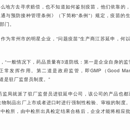
什么地方去寻求赔偿，也不知道如何鉴别疫苗，他们依靠的
通与预防接种管理条例》（下简称“条例”）规定，疫苗的
部门。
作为常州市的明星企业，“问题疫苗”生产商江苏延申，何
，“一般情况下，药品质量有3道防线：第一是企业自身的监
发挥作用。第二道是政府监管，即GMP（Good Manufa
第三道是驻厂监督员制度。”
省药监局就派了驻厂监督员进驻延申公司，该公司的产品也都
生物制品出厂上市或者进口时进行强制性检验、审核的制度
到中检所，由中检所出具检定结果合格后，企业才能将相应