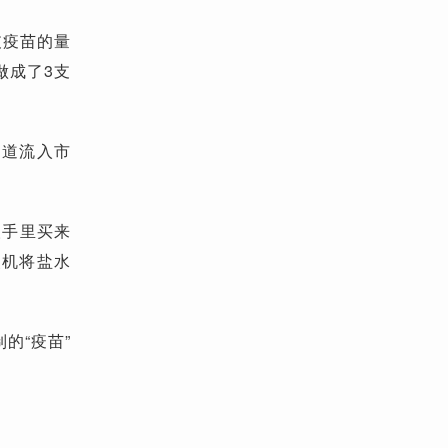
支疫苗的量
做成了3支
渠道流入市
人手里买来
装机将盐水
的“疫苗”