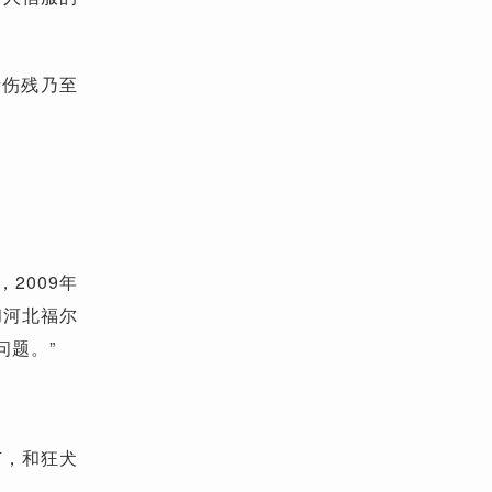
者伤残乃至
2009年
和河北福尔
问题。”
苗，和狂犬