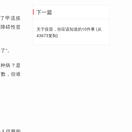
下一篇
射了甲流疫
生障碍性贫
关于疫苗，你应该知道的10件事 (从
43673复制)
了”。
这种病？是
有数，但谁
令人信服的