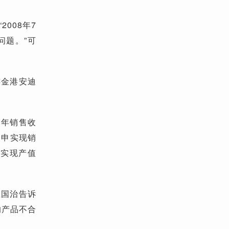
008年7
问题。”可
连金港安迪
7年销售收
延申实现销
也实现产值
王国治告诉
的产品不合