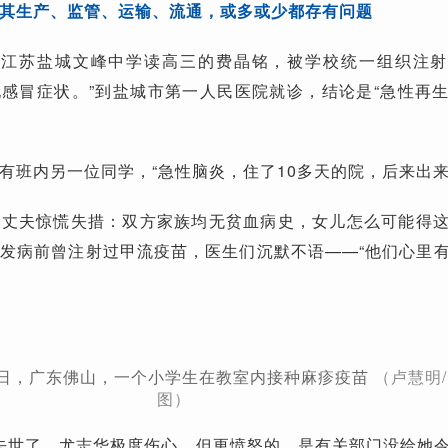
其生产、监管、运输、流通，或多或少都存有问题
日，在江苏盐城文峰中学读高三的费晶铭，被学校统一组织注
现感冒症状。”到盐城市第一人民医院就诊，结论是“急性再
有班内另一位同学，“急性脑炎，住了10多天的院，后来出来
和丈夫惊慌失措：双方家族均无贫血病史，女儿怎么可能得
发病前曾注射过甲流疫苗，医生们沉默不语——“他们心里
月1日，广东佛山，一个小学生在教室内接种麻疹疫苗
（卢慧明/
图）
女儿去世了，尤志华极度伤心，但更愤怒的，是有关部门没给她