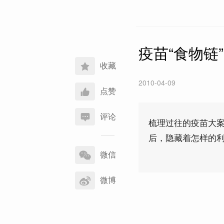
疫苗“食物链”
收藏
2010-04-09
点赞
评论
梳理过往的疫苗大
后，隐藏着怎样的
分
享
微信
到
微博