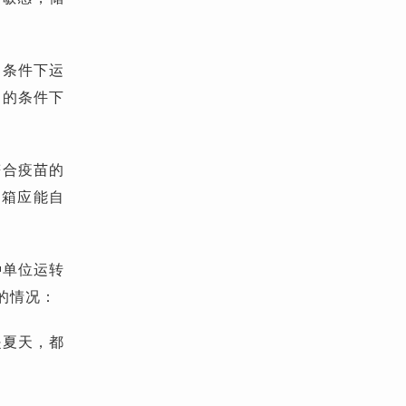
℃条件下运
℃的条件下
符合疫苗的
）箱应能自
种单位运转
的情况：
是夏天，都