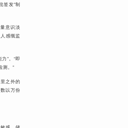
批签发”制
质量意识淡
让人感慨监
力”。“即
测。”
千里之外的
是数以万份
分敏感，储