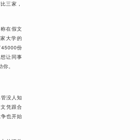
货比三家，
号称在假文
国家大学的
5000份
你想让同事
助你。
尽管没人知
士文凭跟合
竞争也开始