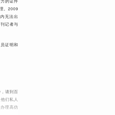
势力的证件
。2009
国内无法出
本刊记者与
人员证明和
种，请到百
是他们私人
能办理高仿