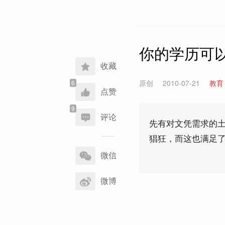
你的学历可以
收藏
原创
2010-07-21
教育
点赞
评论
先有对文凭需求的土
猖狂，而这也满足
分
享
微信
到
微博