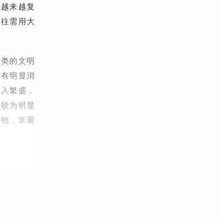
上越来越复
往往需用大
人类的文明
下有明显消
进入繁盛，
为较为明显
征物，笨重