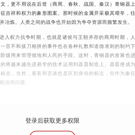
铭文，更不用说在后世（商周、春秋、战国、秦汉）青铜器
象征吉祥和权力的象形图案。那时候的金属开采极其艰辛，
并冶炼。人类之间的战争也开始因为争夺资源而频繁发生。
。进入权力抗争时期，也就是诸侯与王朝并存的商周时期，
。一言不和拔刀相拼的事件也在各种礼数和道德准则的制约
治阶级用来管理领地和人民的手段。这时，青铜器的发展也
儿的将越来越先进易学的技术运用到器皿制造上。器皿便成
的标志，当然，着装和言谈也是区别身份的标志，但作为象
能说明问题。
登录后获取更多权限