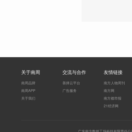
关于南周
交流与合作
友情链接
南周品牌
善择云平台
南方人物周刊
南周APP
广告服务
南方网
关于我们
南方都市报
21经济网
广东南方数媒工场科技有限责任公司 | 