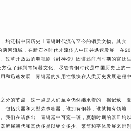
器，均泛指中国历史上青铜时代流传至今的铜质文物。其实
前的两河流域，在新石器时代才流传入中国并迅速发展，在20
盛。改革开放后的电视剧《封神榜》因讲述商周时期的宫廷
全方位了解到青铜器文化。尽管青铜时代是中国历史上的
运用和迅速发展，青铜器的实用性很快在人类历史发展进程
贱之分的节点，这一点是人们至今仍然继承着的。据记载，
场，包括兵器和大型炊事容器，谁拥有铜器，谁就拥有领地
的。我们在诸多出土青铜器中可窥一斑，夏朝时期的器皿均
铜器所属朝代和真伪多是以铭文多少、繁简和字体发展来辨