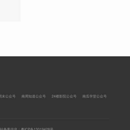
周末公众号
南周知道公众号
24楼影院公众号
南瓜学堂公众号
 网站备案信息：
粤ICP备13019428号