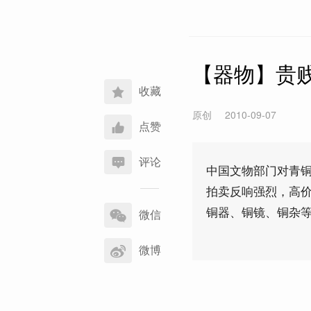
【器物】贵
收藏
原创
2010-09-07
点赞
评论
中国文物部门对青
拍卖反响强烈，高
分
铜器、铜镜、铜杂
享
微信
到
微博