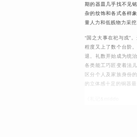
期的器皿几乎找不见
杂的纹饰和各式各样
量人力和低贱物力采挖
“国之大事在祀与戎”
程度又上了数个台阶
退。礼数开始成为统
各类能工巧匠变着法
区分个人及家族身份
的立体感十足的铜器最
《礼记&middo