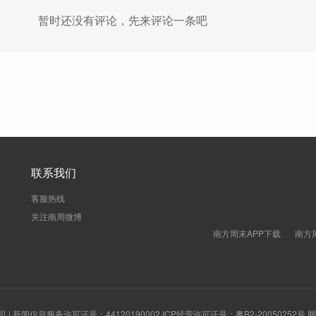
暂时还没有评论，先来评论一条吧
联系我们
客服热线
关注南周微博
南方周末APP下载
南方
新闻信息服务许可证号：44120190002 ICP经营许可证号：粤B2-20050252号