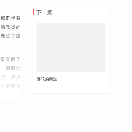
下一篇
是那群坐着
号清教徒的
而改变了这
非常直截了
职，因而他
天职，是上
佛陀的商道
过是暂时替