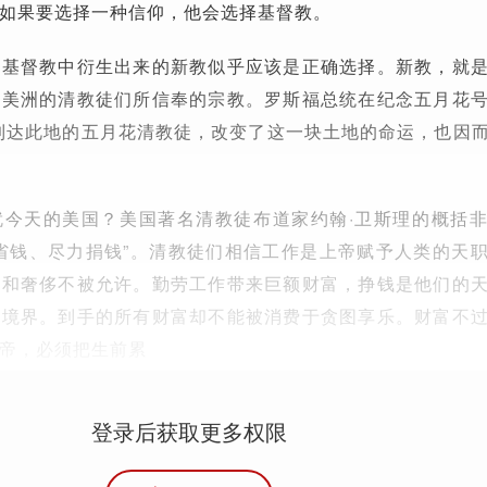
如果要选择一种信仰，他会选择基督教。
从基督教中衍生出来的新教似乎应该是正确选择。新教，就
达美洲的清教徒们所信奉的宗教。罗斯福总统在纪念五月花
到达此地的五月花清教徒，改变了这一块土地的命运，也因
就今天的美国？美国著名清教徒布道家约翰·卫斯理的概括
省钱、尽力捐钱”。清教徒们相信工作是上帝赋予人类的天
惰和奢侈不被允许。勤劳工作带来巨额财富，挣钱是他们的
的境界。到手的所有财富却不能被消费于贪图享乐。财富不
帝，必须把生前累
登录后获取更多权限