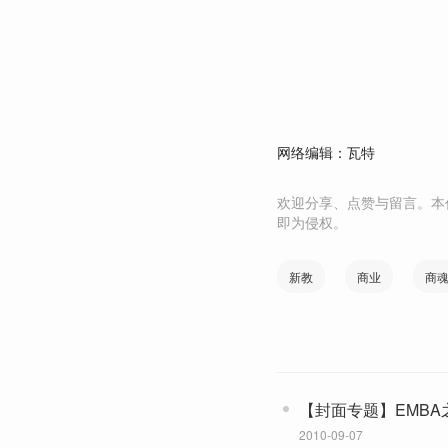
网络编辑：瓦特
欢迎分享、点赞与留言。本
即为侵权。
新教
商业
商
【封面专题】EMB
的 (从49781复制)
2010-09-07