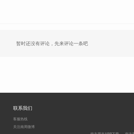
暂时还没有评论，先来评论一条吧
联系我们
客服热线
关注南周微博
南方周末APP下载
南方