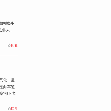
城内城外
么多人，
回复
恶化，最
逆向车道
大家都不遵
回复