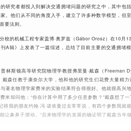
域的研究者都投入到解决交通拥堵问题的研究之中，其中包
专家。他们从不同的角度入手，建立了许多种数学模型，但
首要法则。
校的机械工程专家盖博·奥罗兹（Gábor Orosz）在10月1
会刊A辑》上发表了一篇综述，总结了目前主要的交通拥堵
林斯顿高等研究院物理学教授弗里曼·戴森（Freeman Dy
年，戴森任教于康奈尔大学，他和他的研究生们花费大量精力
果与著名物理学家费米的实验结果符合得很好。他就很高兴
费米却问他：“你在计算中用了多少任意参数？”戴森想了一
我记得我的朋友约翰·冯·诺依曼过去常常说，有四个参数我就
能让象鼻子摆动。”后来物理学的发展的确证明了戴森当年