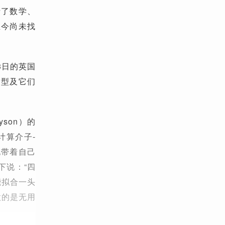
括了数学、
至今尚未找
3日的英国
模型及它们
son）的
计算介子-
地带着自己
下说：“四
能拟合一头
做的是无用