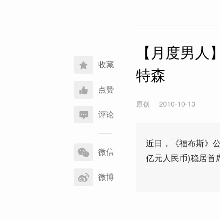
【月度男人
收藏
特森
点赞
原创
2010-10-13
评论
分
近日，《福布斯》公布
享
微信
亿元人民币)稳居首
到
微博