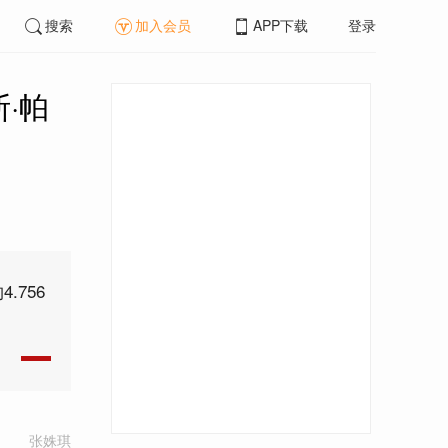
搜索
加入会员
APP下载
登录
·帕
.756
张姝琪