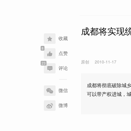
成都将实现统
收藏
点赞
原创
2010-11-17
评论
分
成都将彻底破除城
享
微信
可以带产权进城，
到
微博