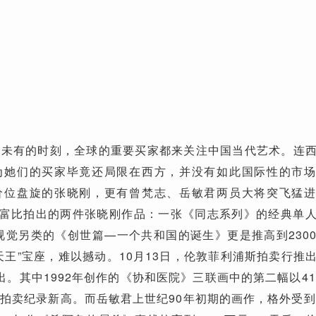
有的时刻，全球的重要买家都来关注中国当代艺术。连西
为她们的买家毕竟还局限在西方，并没有如此国际性的市
价位盘旋的张晓刚，更有曾梵志、岳敏君两员大将突飞猛
苏富比拍出的两件张晓刚作品：一张《同志系列》的经典单
张视觉另类的《创世篇—一个共和国的诞生》更是推高到230
天王”宝座，难以撼动。10月13日，伦敦菲利浦斯拍卖行推
出。其中1992年创作的《协和医院》三联画中的第二幅以41
拍卖纪录新高。而岳敏君上世纪90年初期的画作，格外受到