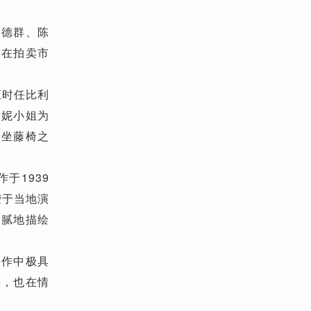
德群、陈
均在拍卖市
应时任比利
珍妮小姐为
安坐藤椅之
于1939
莹于当地演
细腻地描绘
创作中极具
头，也在情