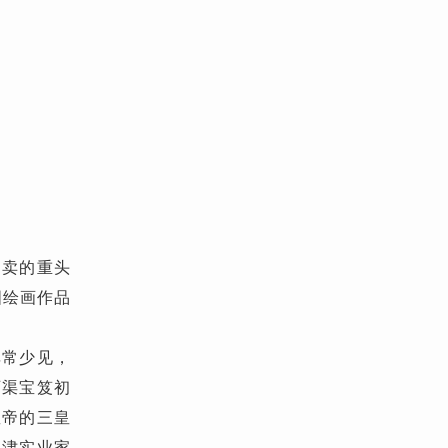
拍卖的重头
国绘画作品
非常少见，
石渠宝笈初
皇帝的三皇
天津实业家