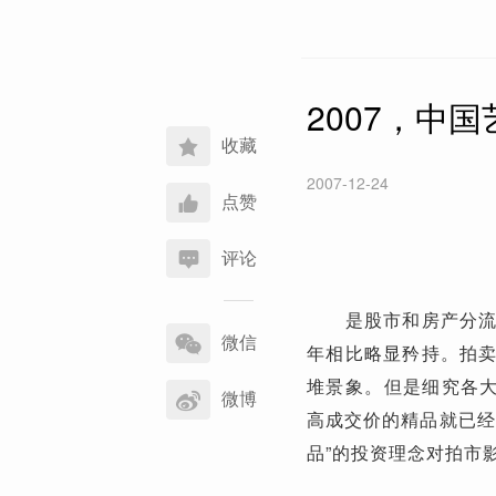
2007，中
收藏
2007-12-24
点赞
评论
分
是股市和房产分流了
享
微信
年相比略显矜持。拍
到
堆景象。但是细究各大
微博
高成交价的精品就已经
品”的投资理念对拍市