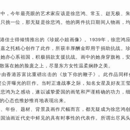
，今年最亮眼的艺术家应该是徐悲鸿、常玉、赵无极、朱
果只挑一位，那无疑是徐悲鸿。他的两件抗日期间人物画，
港佳士得倾情推出的《珍妮小姐画像》。1939年，徐悲鸿
兰嘉之托精心创作了此作，所获丰厚酬金即用于捐助抗战。
。她亦心系祖国，积极捐款支援抗战。画中的她身穿旗袍，
散落在她的脸庞之上，尽显东方女性温柔娴静之美。
香港苏富比重磅出击的《放下你的鞭子》。此作品同样作
首度公开曝光的巨作。当时正逢战事之际，知名女星及好友王
徐悲鸿为之感动，遂以诚挚爱国的画笔和严谨精确的功力，
的心态也惟妙惟肖地表现出来。
机、年份、题材、背景及画作尺幅而言，都无疑成为徐悲鸿
中国油画近代史中鲜见的具有时事性的代表作。所谓出尽风