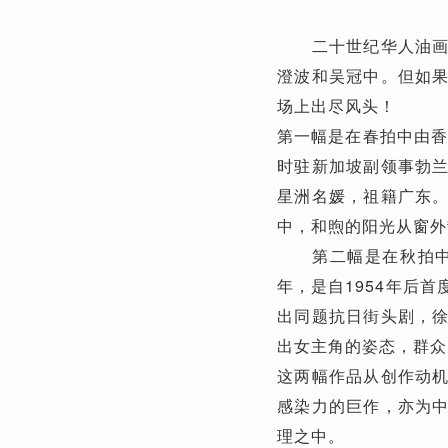
二十世纪华人油画中
澄波和吴冠中。但如
场上出尽风头！
第一幅是在春拍中由香
时驻新加坡副领事勃
星洲名媛，祖籍广东
中，和煦的阳光从窗外
第二幅是在秋拍中由
年，是自1954年后
出同题抗日街头剧，
出女主角的姿态，群众
这两幅作品从创作动
感染力的巨作，亦为
理之中。