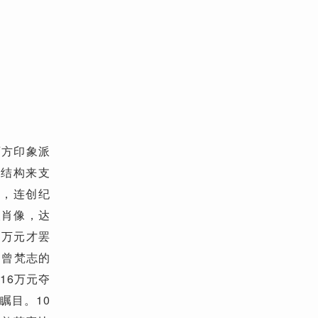
方印象派
场结构来支
进，连创纪
人肖像，达
0万元才罢
出曾梵志的
16万元夺
瞩目。10