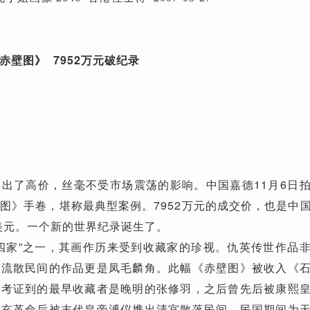
壁图》 7952万元破纪录
了高价，丝毫不受市场震荡的影响。中国嘉德11月6日
图》手卷，堪称最典型案例。7952万元的成交价，也是中
万美元。一个新的世界纪录诞生了。
家”之一，其画作历来受到收藏家的珍视。仇英传世作品
，流散民间的作品更是凤毛麟角。此幅《赤壁图》被收入《
前考证到的最早收藏者是晚明的张修羽，之后曾先后被康熙
辛亥革命后被末代皇帝溥仪携出清宫散落民间，民国期间为