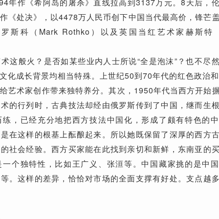
994年作《希阿岛的屠杀》直线拉高到3137万元。8天后，
作《处决》，以4478万人民币创下中国当代最高价，锋芒
斯科（Mark Rothko）以及英国当红艺术家赫斯特（D
这般火？是否如某些业内人士所说“全是泡沫”？也不尽
文化成长背景均相当特殊。上世纪50到70年代的红色政治和
给艺术家创作带来独特养分。其次，1950年代当西方开始
艺术的行列时，古典技法却经由俄罗斯传到了中国，继而生
历练，已经充分地把西方技法中国化，形成了颇有特色的
就是在这样的根基上酝酿起来。所以她既保留了深厚的西方
特的社会经验。西方买家能在此找到亲切和新鲜，东南亚的
是一个独特性，比如王广义、张洹等。中国藏家挑的是中
军等。这样的差异，恰恰对市场的全面支撑有好处。支点越