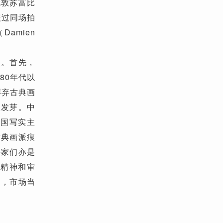
伦敦苏富比
盖过同场拍
amien
然。首先，
80年代以
摒弃古典画
根发芽。中
中国写实主
古典画派痕
买家们亦是
国精神和审
多，市场当