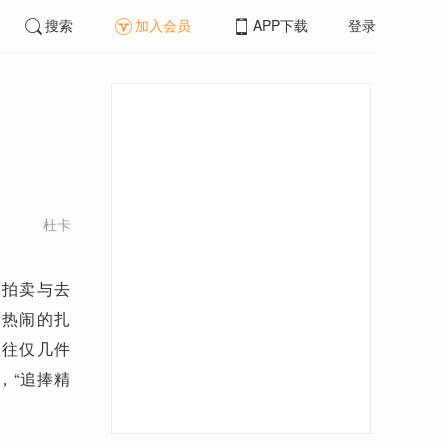
搜索
加入会员
APP下载
登录
杜卡
拍卖与去
者热闹的扎
往往仅几件
，“追捧精