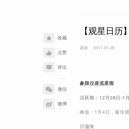
【观星日历】
收藏
原创
2011-01-26
点赞
评论
分
象限仪座流星雨
享
微信
到
活跃期：12月28日-
微博
峰值：1月4日，最佳观
日偏食