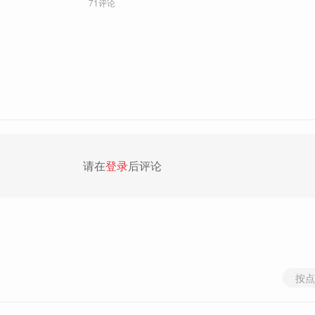
71评论
请在
登录
后评论
按点