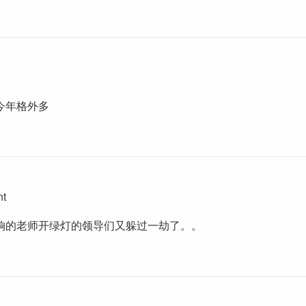
今年格外多
nt
饷的老师开绿灯的领导们又躲过一劫了。。