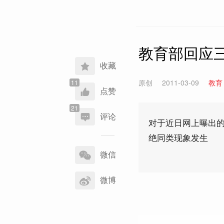
教育部回应三
收藏
原创
2011-03-09
教育
点赞
评论
对于近日网上曝出的
绝同类现象发生
分
享
微信
到
微博