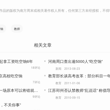
作品的版权为南方周末或相关著作权人所有，任何第三方未经授权，不得
空饷
教师
相关文章
起拿工资吃空饷6年
河南周口查出逾5000人“吃空饷”
18评论
新闻
2013-08-23
京高校吃空饷
教育部长谈高考改革：部分科目一
7评论
教育
2011-01-06
一场原本可以将错就错
江苏邳州否认禁教师“乱说话” 称倡
网
9评论
教育
2010-09-15
，不关你事”