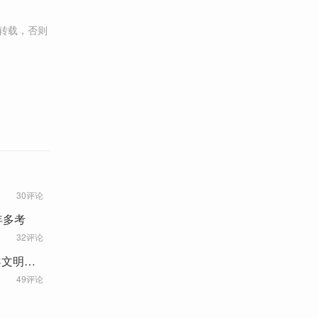
转载，否则
30评论
年多考
32评论
导文明上
49评论