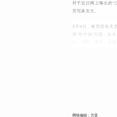
对于近日网上曝出的“
类现象发生。
3月9日，教育部有关
师“吃空饷”问题，首
任。同时，要进一步加
网络编辑：方亚