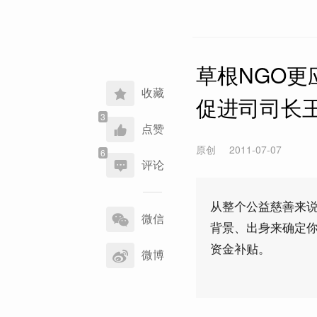
草根NGO
收藏
促进司司长
点赞
原创
2011-07-07
评论
分
从整个公益慈善来
享
微信
背景、出身来确定
到
资金补贴。
微博