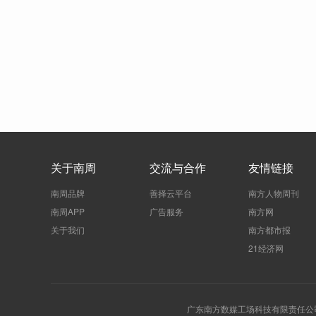
关于南周
交流与合作
友情链接
南周品牌
善择云平台
南方人物周刊
南周APP
广告服务
南方网
关于我们
南方都市报
21经济网
广东南方数媒工场科技有限责任公司 | 