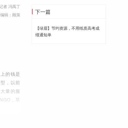
记者 冯禹丁
下一篇
任编辑：顾策
【绿眉】节约资源，不用纸质高考成
绩通知单
以上的钱是
转型，以前
，大量的服
NGO，草