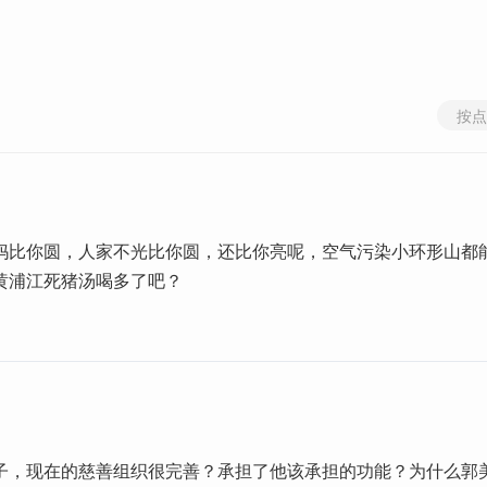
按点
妈比你圆，人家不光比你圆，还比你亮呢，空气污染小环形山都
黄浦江死猪汤喝多了吧？
子，现在的慈善组织很完善？承担了他该承担的功能？为什么郭