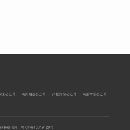
周末公众号
南周知道公众号
24楼影院公众号
南瓜学堂公众号
 网站备案信息：
粤ICP备13019428号