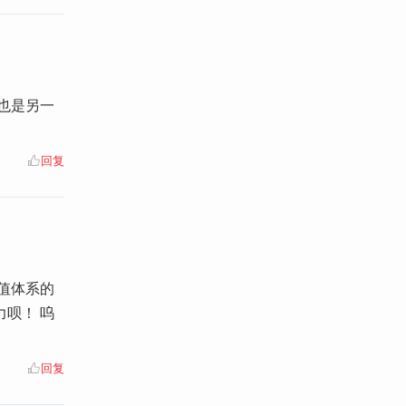
，也是另一
回复
值体系的
呗！ 呜
回复