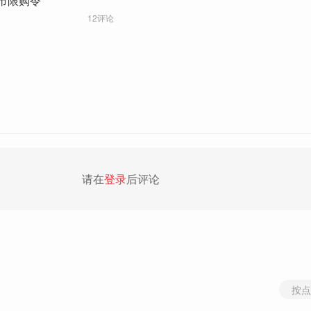
市限购令
12评论
请在
登录
后评论
按点