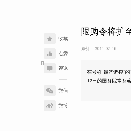
限购令将扩
收藏
原创
2011-07-15
点赞
评论
在号称“最严调控”
12日的国务院常务
分
享
微信
到
微博