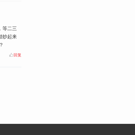
，等二三
都炒起来
？
回复