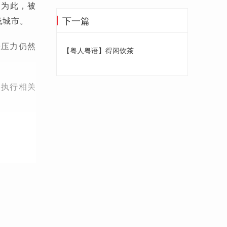
。为此，被
下一篇
线城市。
涨压力仍然
【粤人粤语】得闲饮茶
格执行相关