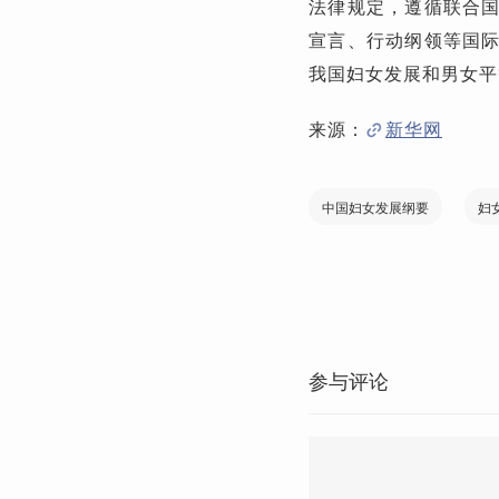
法律规定，遵循联合
宣言、行动纲领等国
我国妇女发展和男女平
来源：
新华网
中国妇女发展纲要
妇
参与评论