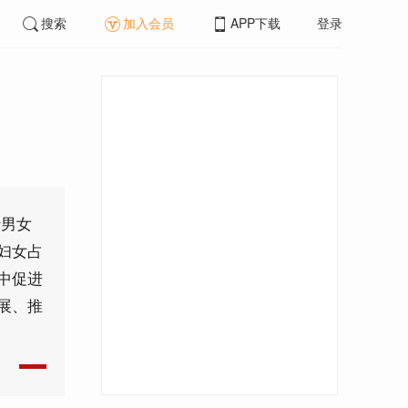
搜索
加入会员
APP下载
登录
行男女
妇女占
中促进
展、推