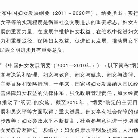
发布中国妇女发展纲要（2011－2020年）。纳要指出，实
男女平等的实现程度是衡量社会文明进步的重要标志。妇女
发展的重要力量。在发展中维护妇女权益，在维权中促进妇
动力和重要途径。保障妇女权益、促进妇女发展、推动男女
民族文明进步具有重要意义。
了《中国妇女发展纲要（2001—2010年）》（以下简称“纲
女参与决策和管理、妇女与教育、妇女与健康、妇女与法律
的主要目标和策略措施。十年来，国家将妇女发展纳入国民
完善保障妇女权益的法律体系，强化政府管理责任，加大经
推动了“纲要”的实施。截至2010年，“纲要”确定的主要
发展和男女平等方面取得了重大进展。妇女享有社会保障的
一步改善；妇女参政水平不断提高，社会参与意识进一步增
男女受教育差距进一步缩小；妇女健康水平明显提高，人均