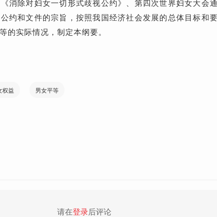
国《消除对妇女一切形式歧视公约》、第四次世界妇女大会
际公约和文件的宗旨，按照我国经济社会发展的总体目标和
等的实际情况，制定本纲要。
女权益
男女平等
请在
登录
后评论