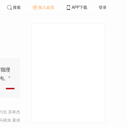
搜索
加入会员
APP下载
登录
“我理
沟。”
习生 苏希杰
马晓旭 夏倩