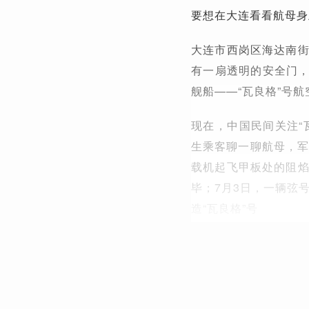
要想在大连看看航母身
大连市西岗区海达南街
有一扇透明的安全门
舰船——“瓦良格”号航
现在，中国民间关注“
生乘客聊一聊航母，军
载机起飞甲板处的阻焰
毕；7月3日，一辆弦号
造“瓦良格”号