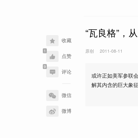
“瓦良格”，
收藏
原创
2011-08-11
点赞
评论
或许正如美军参联会
解其内含的巨大象征
分
享
微信
到
微博