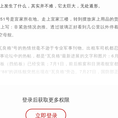
上发生了什么，其实并不难，它太巨大，无处遁形。
51号是宜家所在地。走上宜家三楼，转到摆放床上用品的
，上写：非紧急情况勿推。透过玻璃正好看到几公里以外停
空母舰。
瓦良格”号的热情丝毫不逊于专业军事刊物。出租车司机都
事论坛中的热帖，都是“瓦良格”最新进展的文字和图片：6
板（挡焰板）已经安装；7月1日，前后舷窗和目测着舰室
“88”的训练舰突然出现在“瓦良格”旁边。7月27日，国防部
登录后获取更多权限
立即登录