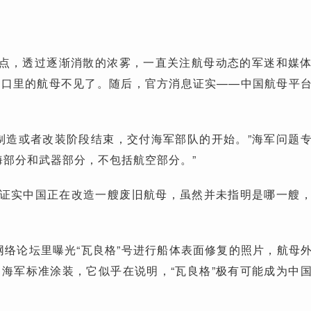
上午9点，透过逐渐消散的浓雾，一直关注航母动态的军迷和媒
港口里的航母不见了。随后，官方消息证实——中国航母平
制造或者改装阶段结束，交付海军部队的开始。”海军问题
海部分和武器部分，不包括航空部分。”
次证实中国正在改造一艘废旧航母，虽然并未指明是哪一艘
。
的网络论坛里曝光“瓦良格”号进行船体表面修复的照片，航母
海军标准涂装，它似乎在说明，“瓦良格”极有可能成为中