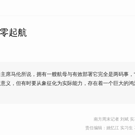
从零起航
主席马伦所说，拥有一艘航母与有效部署它完全是两码事，
意义，但有时要从象征化为实际能力，存在着一个巨大的鸿
南方周末记者 刘斌 实
责任编辑：姚忆江 实习生 