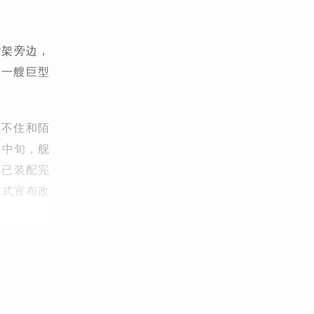
货架旁边，
着一艘巨型
忍不住和陌
月中旬，舰
都已装配完
正式宣布改