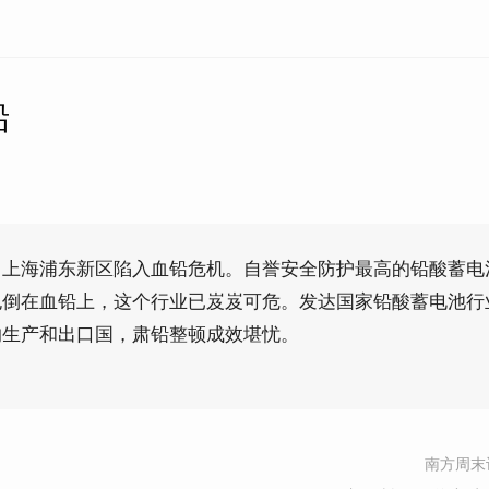
铅
，上海浦东新区陷入血铅危机。自誉安全防护最高的铅酸蓄电
也倒在血铅上，这个行业已岌岌可危。发达国家铅酸蓄电池行
的生产和出口国，肃铅整顿成效堪忧。
南方周末