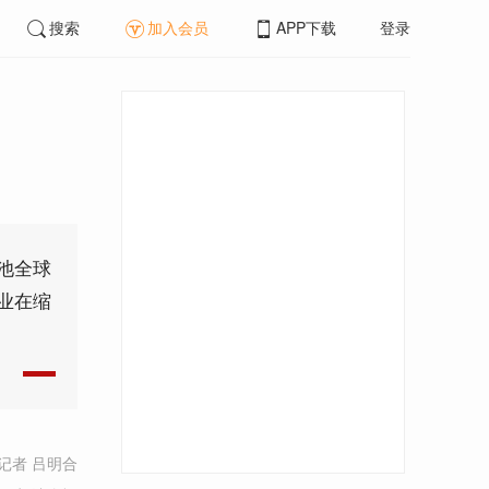
搜索
加入会员
APP下载
登录
池全球
业在缩
记者 吕明合