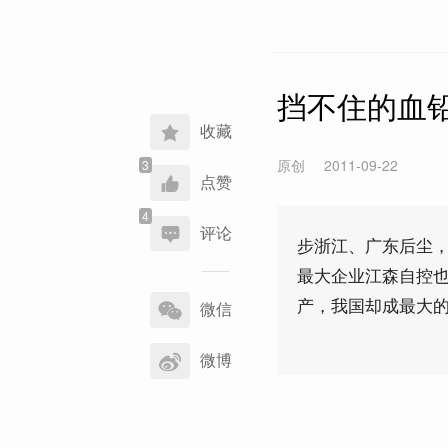
挡不住的血
收藏
原创
2011-09-22
点赞
评论
步浙江、广东后尘
最大企业江森自控
分
产，我国却成最大
享
微信
到
微博