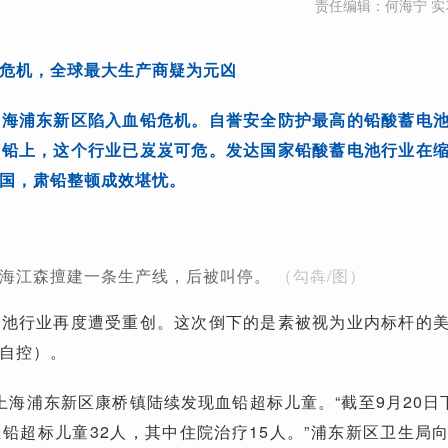
责任编辑：何海宁 实
危机，全球最大生产商疑为元凶
上海浦东新区陷入血铅危机。自誉安全防护最高的铅酸蓄电
血铅上，这个行业已岌岌可危。发达国家铅酸蓄电池行业在
国，肃铅整顿成效堪忧。
海江森擅建一条生产线，后被叫停。
（勾犇/图）
电池行业再度遭受重创。这次倒下的是素被视为业内标杆的
自控）。
，上海浦东新区康桥镇陆续发现血铅超标儿童。“截至9月20日
铅超标儿童32人，其中住院治疗15人。”浦东新区卫生局