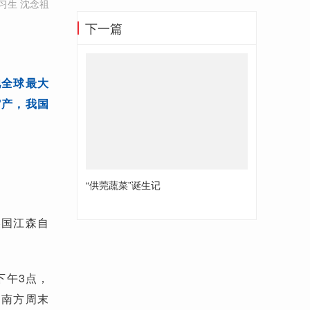
习生 沈念祖
下一篇
池全球最大
缩产，我国
“供莞蔬菜”诞生记
美国江森自
下午3点，
向南方周末