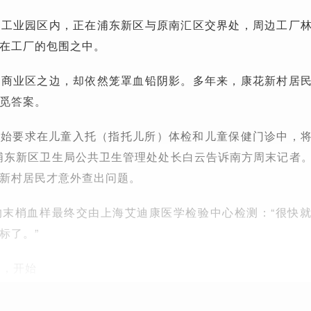
桥工业园区内，正在浦东新区与原南汇区交界处，周边工厂
在工厂的包围之中。
心商业区之边，却依然笼罩血铅阴影。多年来，康花新村居
觅答案。
开始要求在儿童入托（指托儿所）体检和儿童保健门诊中，
浦东新区卫生局公共卫生管理处处长白云告诉南方周末记者
新村居民才意外查出问题。
的末梢血样最终交由上海艾迪康医学检验中心检测：“很快
标了。”
日，开始