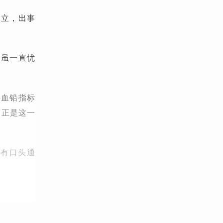
林立，出事
民虽一直忧
将血铅指标
。正是这一
就有口头通