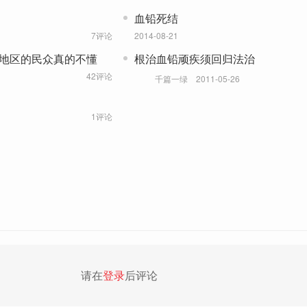
血铅死结
7评论
2014-08-21
后地区的民众真的不懂
根治血铅顽疾须回归法治
42评论
千篇一绿
2011-05-26
1评论
请在
登录
后评论