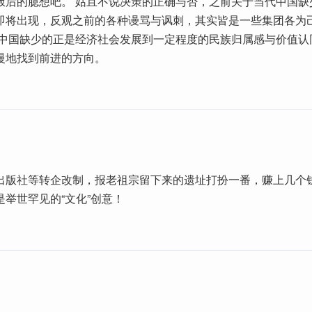
饭后的臆想吧。 姑且不说决策的正确与否，之前关于当代中国缺
即将出现，反观之前的各种谩骂与讽刺，其实皆是一些集团各为
代中国缺少的正是经济社会发展到一定程度的民族归属感与价值认
慢地找到前进的方向。
出版社等转企改制，报老祖宗留下来的遗址打扮一番，赚上几个
举世罕见的“文化”创意！