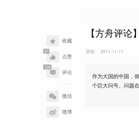
【方舟评论
收藏
原创
2011-11-11
点赞
评论
作为大国的中国，
个巨大问号。问题
分
享
微信
到
微博