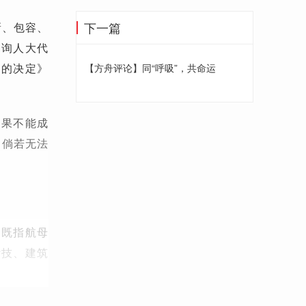
下一篇
新、包容、
征询人大代
革的决定》
【方舟评论】同“呼吸”，共命运
如果不能成
，倘若无法
，既指航母
杂技、建筑