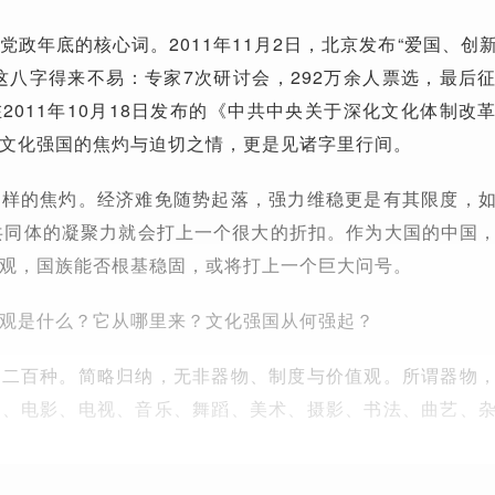
党政年底的核心词。2011年11月2日，北京发布“爱国、创
这八字得来不易：专家7次研讨会，292万余人票选，最后
2011年10月18日发布的《中共中央关于深化文化体制改
文化强国的焦灼与迫切之情，更是见诸字里行间。
这样的焦灼。经济难免随势起落，强力维稳更是有其限度，
共同体的凝聚力就会打上一个很大的折扣。作为大国的中国
观，国族能否根基稳固，或将打上一个巨大问号。
观是什么？它从哪里来？文化强国从何强起？
下二百种。简略归纳，无非器物、制度与价值观。所谓器物
剧、电影、电视、音乐、舞蹈、美术、摄影、书法、曲艺、