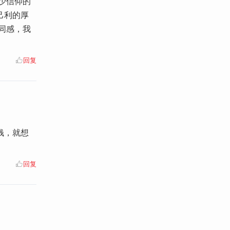
少信仰的
己利的厚
同感，我
回复
钱，就想
回复