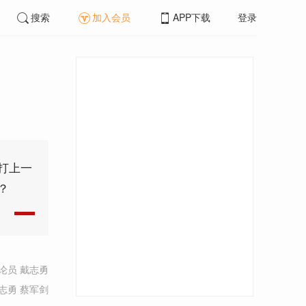
搜索
加入会员
APP下载
登录
打上一
？
论员 戴志勇
志勇 蔡军剑