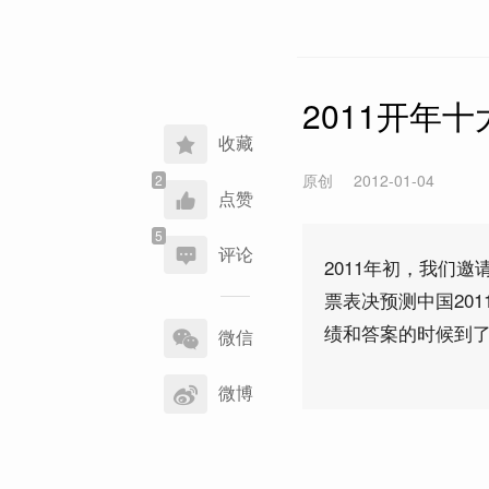
2011开年
收藏
原创
2012-01-04
点赞
评论
2011年初，我们邀
票表决预测中国20
分
绩和答案的时候到
享
微信
到
微博