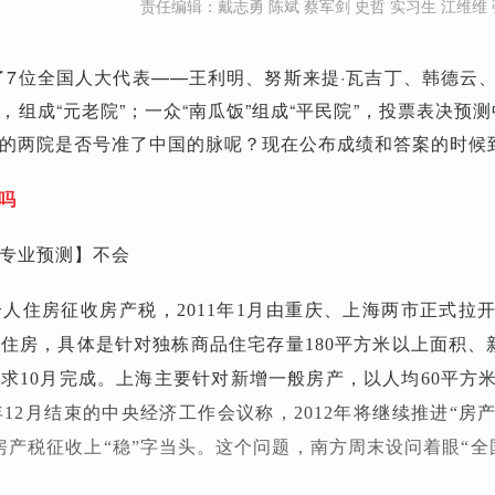
责任编辑：戴志勇 陈斌 蔡军剑 史哲 实习生 江维维 
请了7位全国人大代表——王利明、努斯来提·瓦吉丁、韩德云
组成“元老院”；一众“南瓜饭”组成“平民院”，投票表决预测中
的两院是否号准了中国的脉呢？现在公布成绩和答案的时候
吗
【专业预测】不会
人住房征收房产税，2011年1月由重庆、上海两市正式拉
住房，具体是针对独栋商品住宅存量180平方米以上面积、新
求10月完成。上海主要针对新增一般房产，以人均60平方
年12月结束的中央经济工作会议称，2012年将继续推进“房
房产税征收上“稳”字当头。这个问题，南方周末设问着眼“全