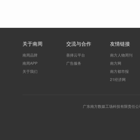
关于南周
交流与合作
友情链接
南周品牌
善择云平台
南方人物周刊
南周APP
广告服务
南方网
关于我们
南方都市报
21经济网
广东南方数媒工场科技有限责任公司 | 