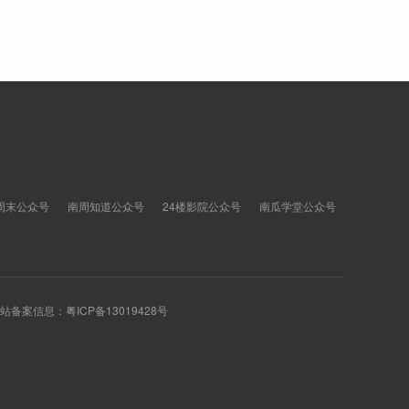
周末公众号
南周知道公众号
24楼影院公众号
南瓜学堂公众号
 网站备案信息：
粤ICP备13019428号