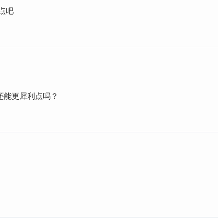
点吧
还能更犀利点吗？