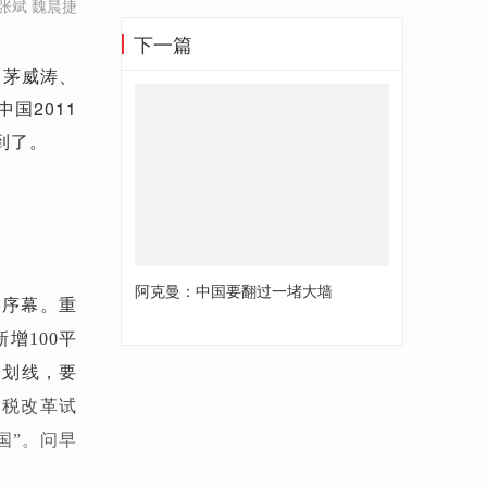
张斌 魏晨捷
下一篇
、茅威涛、
国2011
到了。
阿克曼：中国要翻过一堵大墙
开序幕。重
增100平
米划线，要
产税改革试
国”。问早