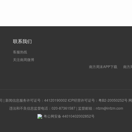
联系我们
客服热线
关注南周微博
南方周末APP下载
南方
新闻信息服务许可证号：44120190002 ICP经营许可证号：粤B2-20050252号
违法和不良信息监督电话：020-87361587 | 监督邮箱：nfzm@infzm.com
粤公网安备 44010402002852号