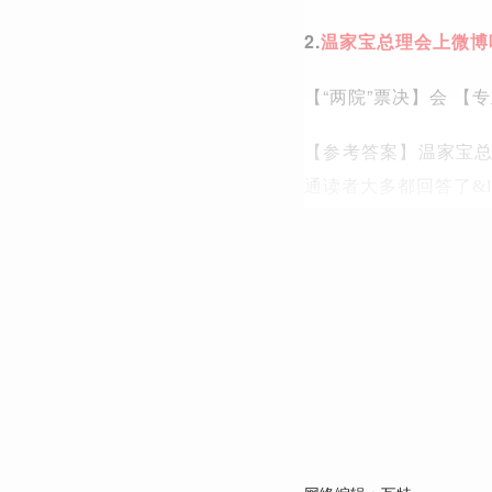
2.
温家宝总理会上微博
【“两院”票决】会 【
【参考答案】
温家宝
通读者大多都回答了&l