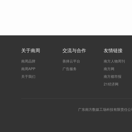
关于南周
交流与合作
友情链接
南周品牌
善择云平台
南方人物周刊
南周APP
广告服务
南方网
关于我们
南方都市报
21经济网
广东南方数媒工场科技有限责任公司 | 