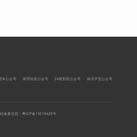
周末公众号
南周知道公众号
24楼影院公众号
南瓜学堂公众号
 网站备案信息：
粤ICP备13019428号