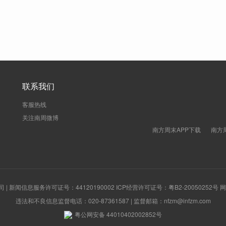
联系我们
客服热线
关注南周微博
南方周末APP下载
南方
新闻信息服务许可证号：44120190002 ICP经营许可证号：粤B2-20050252号
违法和不良信息监督电话：020-87361587 | 监督邮箱：nfzm@infzm.com
粤公网安备 44010402002852号