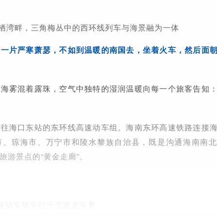
栖湾畔，三角梅丛中的西环线列车与海景融为一体
是一片严寒萧瑟，不如到温暖的南国去，坐着火车，然后面
。海雾混着露珠，空气中独特的湿润温暖向每一个旅客告知
去往海口东站的东环线高速动车组。海南东环高速铁路连接
市、琼海市、万宁市和陵水黎族自治县，既是沟通海南南
旅游景点的“黄金走廊”。
高速动车组穿行于市区之中早