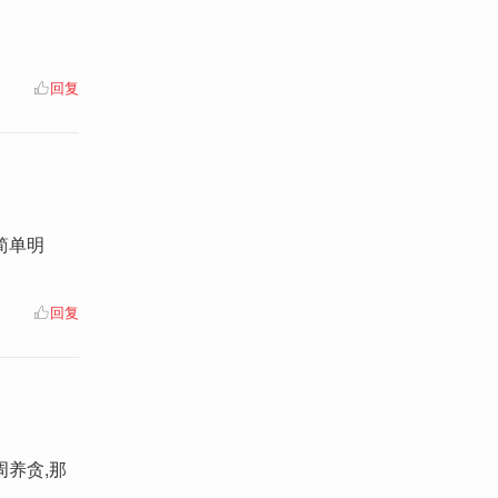
回复
简单明
回复
周养贪,那