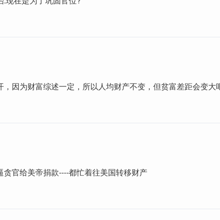
治.现在是为了巩固官位?
开，因为财富综述一定，所以人均财产不变，但贫富差距会变大
贪官给美帝捐款----都忙着往美国转移财产