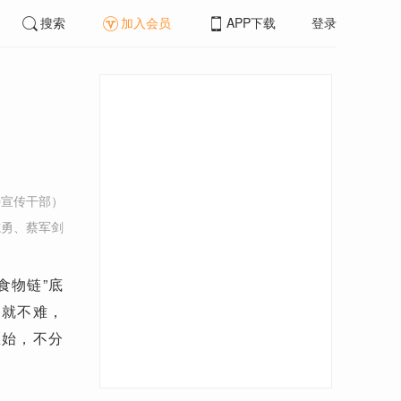
搜索
加入会员
APP下载
登录
寿宣传干部）
志勇、蔡军剑
食物链”底
则就不难，
区始，不分