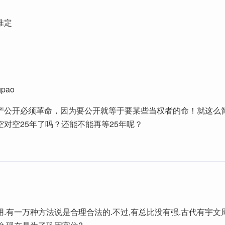
推定
gpao
产公开必须革命，因为要公开就等于要某些当权者的命！就这么
空对空25年了吗？还能不能再等25年呢？
.有一万种方法说是合理合法的.不过,有总比没有强.古代有宇文