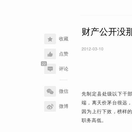
财产公开没
收藏
2012-03-10
点赞
评论
分
享
微信
先制定县处级以下干部
到
端，离天价茅台很远
微博
因为上行下效，榜样
职务高低。