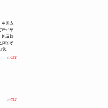
。中国应
打击相结
，以及韓
之间的矛
归我。
回复
回复