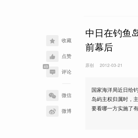
中日在钓鱼岛
收藏
前幕后
点赞
原创
2012-03-21
评论
分
国家海洋局近日给钓
享
微信
岛屿主权归属时，
到
要看哪一方实施了
微博