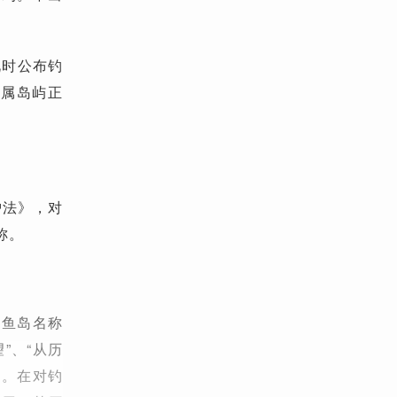
此时公布钓
附属岛屿正
护法》，对
称。
钓鱼岛名称
”、“从历
则。在对钓