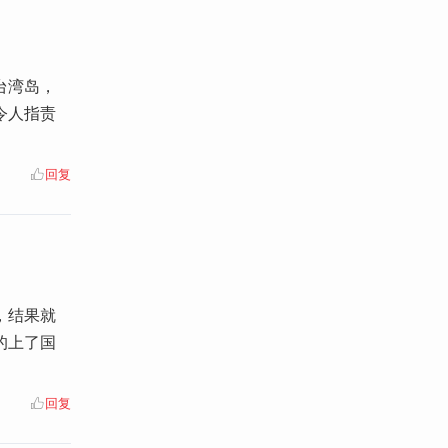
台湾岛，
令人指责
回复
，结果就
的上了国
回复