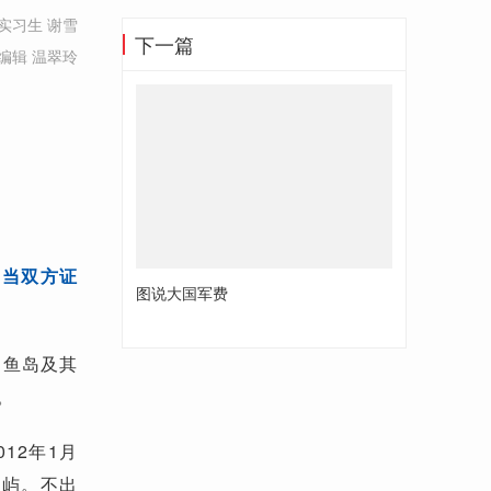
实习生 谢雪
下一篇
编辑 温翠玲
。当双方证
图说大国军费
。
钓鱼岛及其
。
12年1月
岛屿。不出