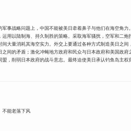
的军事战略问题上，中国不能被美日牵着鼻子与他们在海空角力
，运用以陆制海、持久制胜的策略。采取海军骚扰，空军和二炮
时间大量消耗其海空实力。外交上要通过各种方式制造美日之间
日之间的矛盾；激化冲蝇地方政府和民众与日本政府和美国政府
同盟，削弱日本政府的战斗意志。最终迫使美日承认钓鱼岛主权
。不能老落下风