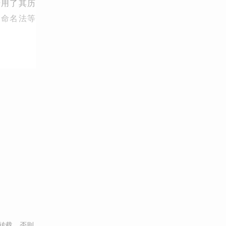
沿用了其历
合命名法等
转载，否则