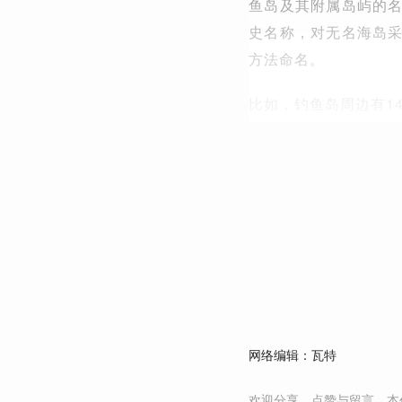
鱼岛及其附属岛屿的
史名称，对无名海岛
方法命名。
比如，钓鱼岛周边有1
网络编辑：瓦特
欢迎分享、点赞与留言。本