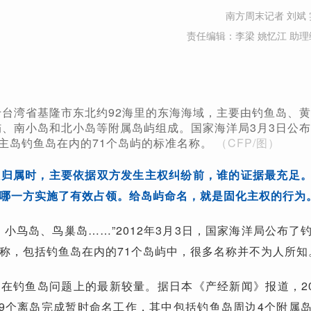
南方周末记者 刘斌 
责任编辑：李梁 姚忆江 助理
台湾省基隆市东北约92海里的东海海域，主要由钓鱼岛、黄
、南小岛和北小岛等附属岛屿组成。国家海洋局3月3日公布
主岛钓鱼岛在内的71个岛屿的标准名称。
（CFP/图）
权归属时，主要依据双方发生主权纠纷前，谁的证据最充足
哪一方实施了有效占领。给岛屿命名，就是固化主权的行为
、小鸟岛、鸟巢岛……”2012年3月3日，国家海洋局公布了
称，包括钓鱼岛在内的71个岛屿中，很多名称并不为人所知
在钓鱼岛问题上的最新较量。据日本《产经新闻》报道，20
39个离岛完成暂时命名工作，其中包括钓鱼岛周边4个附属