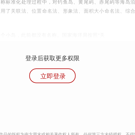
名称标准化处理过程中，对钓鱼岛、黄尾屿、赤尾屿等海岛
采用了关联法、位置命名法、形象法、面积大小命名法、综
4个小岛，此前都没有名称。国家海洋局按照“关
登录后获取更多权限
立即登录
作品的版权为南方周末或相关著作权人所有，任何第三方未经授权，不得