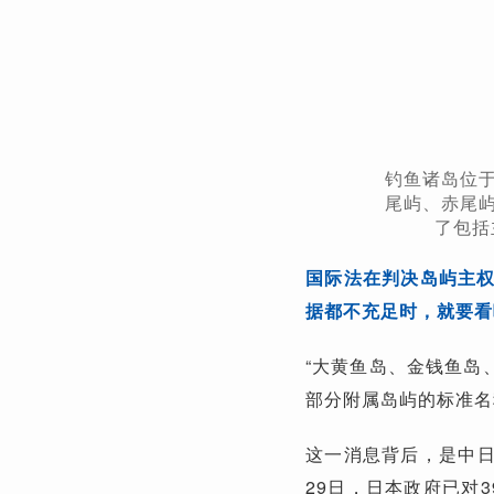
钓鱼诸岛位于
尾屿、赤尾屿
了包括
国际法在判决岛屿主
据都不充足时，就要看
“大黄鱼岛、金钱鱼岛
部分附属岛屿的标准名
这一消息背后，是中日
29日，日本政府已对