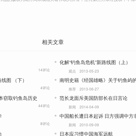
相关文章
化解“钓鱼岛危机”新路线图（上）
14评论
观点
2013-05-23
路线图 （下）
南明史籍《经国雄略》关于钓鱼屿
4评论
推荐
2013-06-27
本窃取钓鱼岛历史
范长龙面斥美国防部长在日言论
44评论
新闻
2014-04-09
华
中国船长遭日本起诉 日方强调中方
“日本领海”
8评论
新闻
2010-09-09
动
日本应习惯中国海军远航