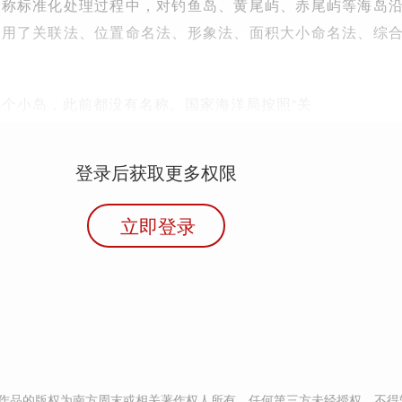
名称标准化处理过程中，对钓鱼岛、黄尾屿、赤尾屿等海岛
采用了关联法、位置命名法、形象法、面积大小命名法、综
4个小岛，此前都没有名称。国家海洋局按照“关
登录后获取更多权限
立即登录
作品的版权为南方周末或相关著作权人所有，任何第三方未经授权，不得