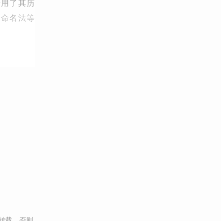
沿用了其历
合命名法等
转载，否则