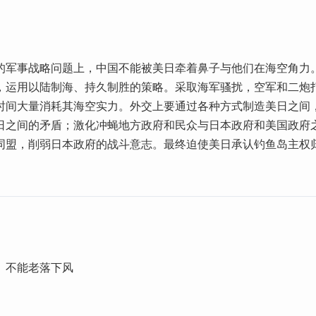
的军事战略问题上，中国不能被美日牵着鼻子与他们在海空角力
，运用以陆制海、持久制胜的策略。采取海军骚扰，空军和二炮
时间大量消耗其海空实力。外交上要通过各种方式制造美日之间
日之间的矛盾；激化冲蝇地方政府和民众与日本政府和美国政府
同盟，削弱日本政府的战斗意志。最终迫使美日承认钓鱼岛主权
。不能老落下风