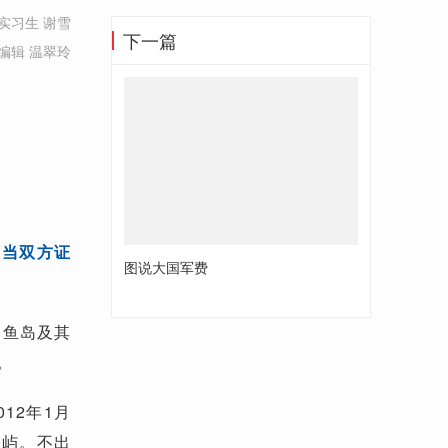
实习生 谢雪
下一篇
编辑 温翠玲
。当双方证
图说大国军费
。
钓鱼岛及其
。
12年1月
岛屿。不出