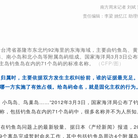
南方周末记者 刘斌 
责任编辑：李梁 姚忆江 助理
台湾省基隆市东北约92海里的东海海域，主要由钓鱼岛、黄
、南小岛和北小岛等附属岛屿组成。国家海洋局3月3日公布
主岛钓鱼岛在内的71个岛屿的标准名称。
（CFP/图）
权归属时，主要依据双方发生主权纠纷前，谁的证据最充足
哪一方实施了有效占领。给岛屿命名，就是固化主权的行为
、小鸟岛、鸟巢岛……”2012年3月3日，国家海洋局公布了
称，包括钓鱼岛在内的71个岛屿中，很多名称并不为人所知
在钓鱼岛问题上的最新较量。据日本《产经新闻》报道，20
39个离岛完成暂时命名工作，其中包括钓鱼岛周边4个附属