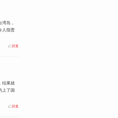
台湾岛，
令人指责
回复
，结果就
的上了国
回复