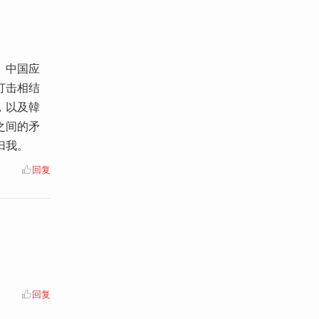
。中国应
打击相结
，以及韓
之间的矛
归我。
回复
回复