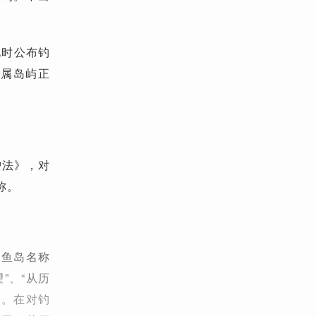
此时公布钓
附属岛屿正
护法》，对
称。
钓鱼岛名称
”、“从历
则。在对钓