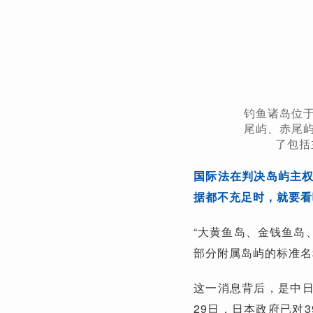
钓鱼诸岛位于
尾屿、赤尾屿
了包括
国际法在判决岛屿主
据都不充足时，就要看
“大黄鱼岛、金钱鱼岛
部分附属岛屿的标准名
这一消息背后，是中日
29日，日本政府已对