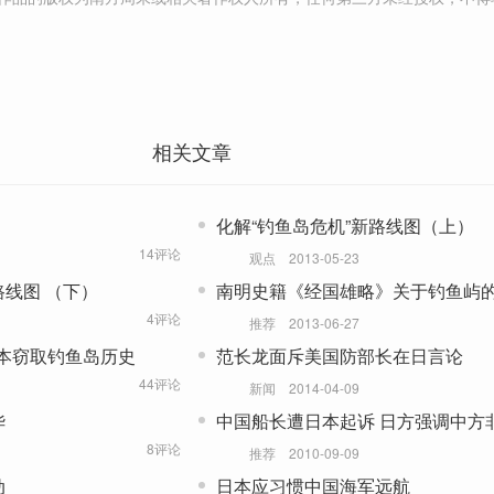
相关文章
化解“钓鱼岛危机”新路线图（上）
14评论
观点
2013-05-23
路线图 （下）
南明史籍《经国雄略》关于钓鱼屿
4评论
推荐
2013-06-27
本窃取钓鱼岛历史
范长龙面斥美国防部长在日言论
44评论
新闻
2014-04-09
华
中国船长遭日本起诉 日方强调中方
“日本领海”
8评论
推荐
2010-09-09
动
日本应习惯中国海军远航