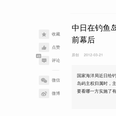
中日在钓鱼岛
收藏
前幕后
点赞
原创
2012-03-21
评论
分
国家海洋局近日给钓
享
微信
岛屿主权归属时，
到
要看哪一方实施了
微博