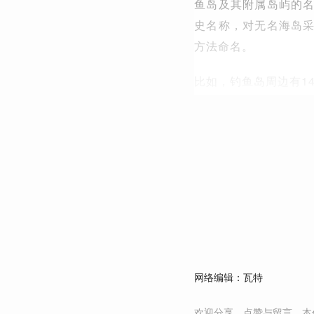
鱼岛及其附属岛屿的
史名称，对无名海岛
方法命名。
比如，钓鱼岛周边有1
网络编辑：瓦特
欢迎分享、点赞与留言。本